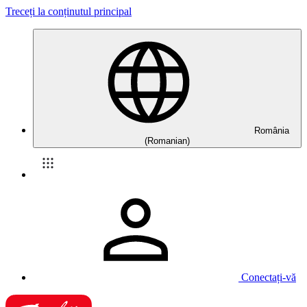
Treceți la conținutul principal
România
(Romanian)
Conectați-vă