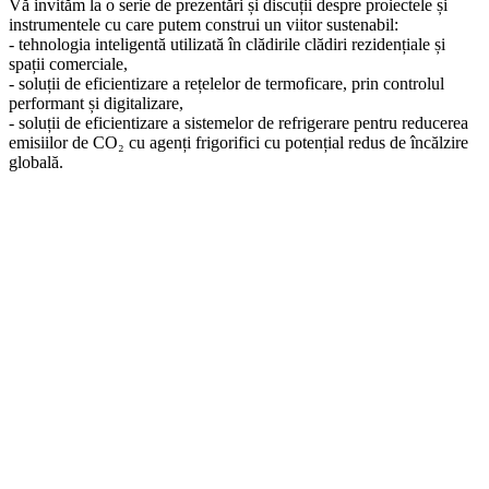
Vă invităm la o serie de prezentări și discuții despre proiectele și
instrumentele cu care putem construi un viitor sustenabil:
- tehnologia inteligentă utilizată în clădirile clădiri rezidențiale și
spații comerciale,
- soluții de eficientizare a rețelelor de termoficare, prin controlul
performant și digitalizare,
- soluții de eficientizare a sistemelor de refrigerare pentru reducerea
emisiilor de CO₂ cu agenți frigorifici cu potențial redus de încălzire
globală.