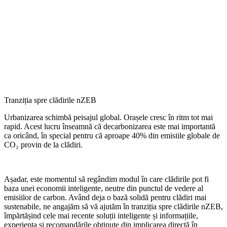
Tranziția spre clădirile nZEB
Urbanizarea schimbă peisajul global. Orașele cresc în ritm tot mai
rapid. Acest lucru înseamnă că decarbonizarea este mai importantă
ca oricând, în special pentru că aproape 40% din emisiile globale de
CO₂ provin de la clădiri.
Așadar, este momentul să regândim modul în care clădirile pot fi
baza unei economii inteligente, neutre din punctul de vedere al
emisiilor de carbon. Având deja o bază solidă pentru clădiri mai
sustenabile, ne angajăm să vă ajutăm în tranziția spre clădirile nZEB,
împărtășind cele mai recente soluții inteligente și informațiile,
experiența și recomandările obținute din implicarea directă în