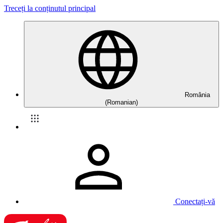
Treceți la conținutul principal
România
(Romanian)
Conectați-vă