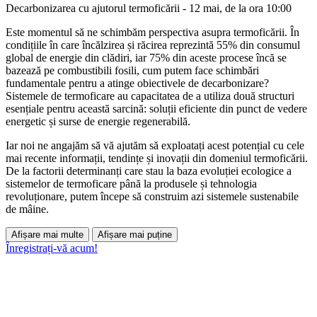
Decarbonizarea cu ajutorul termoficării - 12 mai, de la ora 10:00
Este momentul să ne schimbăm perspectiva asupra termoficării. În
condițiile în care încălzirea și răcirea reprezintă 55% din consumul
global de energie din clădiri, iar 75% din aceste procese încă se
bazează pe combustibili fosili, cum putem face schimbări
fundamentale pentru a atinge obiectivele de decarbonizare?
Sistemele de termoficare au capacitatea de a utiliza două structuri
esențiale pentru această sarcină: soluții eficiente din punct de vedere
energetic și surse de energie regenerabilă.
Iar noi ne angajăm să vă ajutăm să exploatați acest potențial cu cele
mai recente informații, tendințe și inovații din domeniul termoficării.
De la factorii determinanți care stau la baza evoluției ecologice a
sistemelor de termoficare până la produsele și tehnologia
revoluționare, putem începe să construim azi sistemele sustenabile
de mâine.
Afișare mai multe
Afișare mai puține
Înregistrați-vă acum!