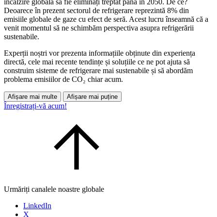
încălzire globală să fie eliminați treptat până în 2050. De ce?
Deoarece în prezent sectorul de refrigerare reprezintă 8% din
emisiile globale de gaze cu efect de seră. Acest lucru înseamnă că a
venit momentul să ne schimbăm perspectiva asupra refrigerării
sustenabile.
Experții noștri vor prezenta informațiile obținute din experiența
directă, cele mai recente tendințe și soluțiile ce ne pot ajuta să
construim sisteme de refrigerare mai sustenabile și să abordăm
problema emisiilor de CO₂ chiar acum.
Afișare mai multe
Afișare mai puține
Înregistrați-vă acum!
Urmăriți canalele noastre globale
LinkedIn
X