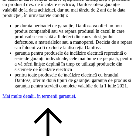
cu produsul dvs. de încălzire electrică, Danfoss oferă garanție
valabilă de la data achiziției, dar nu mai târziu de 2 ani de la data
producției, în următoarele condiții:
pe durata perioadei de garanție, Danfoss va oferi un nou
produs comparabil sau va repara produsul în cazul în care
produsul se constată a fi defect din cauza designului
defectuos, a materialelor sau a manoperei. Decizia de a repara
sau înlocui va fi exclusiv la discreția Danfoss
garanția pentru produsele de încălzire electrică reprezintă o
serie de garanții individuale, cele mai bune de pe piață, pentru
a vă oferi liniște deplină în timp ce utilizați produsele din
sistemele de încălzire electrică
pentru toate produsele de încălzire electrică cu brandul
Danfoss, oferim două tipuri de garanție: garanția de produs și
garanția pentru servicii complete valabile de la 1 iulie 2021.
Mai multe detalii, în termenii garanției.