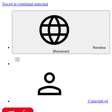
Treceți la conținutul principal
România
(Romanian)
Conectați-vă