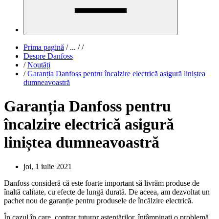
Prima pagină
/
...
/
/
Despre Danfoss
/
Noutăți
/
Garanția Danfoss pentru încalzire electrică asigură liniștea
dumneavoastră
Garanția Danfoss pentru
încalzire electrică asigură
liniștea dumneavoastră
joi, 1 iulie 2021
Danfoss consideră că este foarte important să livrăm produse de
înaltă calitate, cu efecte de lungă durată. De aceea, am dezvoltat un
pachet nou de garanție pentru produsele de încălzire electrică.
În cazul în care, contrar tuturor așteptărilor, întâmpinați o problemă