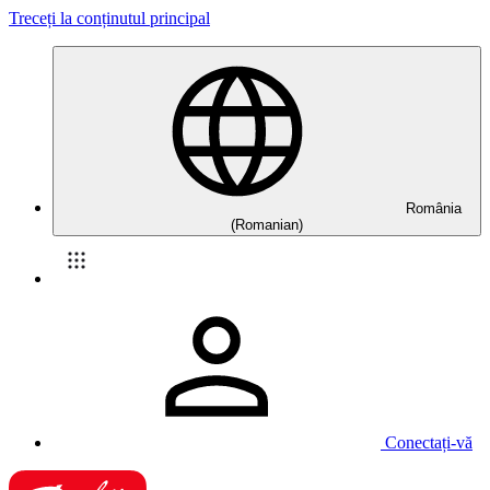
Treceți la conținutul principal
România
(Romanian)
Conectați-vă