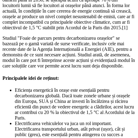
locuitorii lumii să fie locuitori ai orașelor până atunci. În forma lor
actuală, în condițiile în care cererea de energie continuă să crească,
orașele ar produce un nivel complet nesustenabil de emisii, care ar fi
complet incompatibil cu principalele obiective climatice, cum ar fi
obiectivul de 1,5 °C stabilit prin Acordul de la Paris din 2015.[1]
Studiul "Foaie de parcurs pentru decarbonizarea orașelor" se
bazează pe o gamă variată de surse verificate, inclusiv cele mai
recente date de la Agenția Internațională a Energiei (AIE), pentru a
demonstra de ce sunt necesare acțiuni. Studiul arată, de asemenea,
modul în care pot fi întreprinse aceste acțiuni și evidențiază modul în
care soluțiile care vor permite acest lucru sunt deja disponibile.
Principalele idei de reținut:
Eficiența energetică în orașe este esențială pentru
decarbonizarea globală. Dacă toate zonele urbane și orașele
din Europa, SUA și China ar investi în încălzirea și răcirea
eficientă din punct de vedere energetic a clădirilor, acest lucru
ar contribui cu 20 % la obiectivul de 1,5 °C al Acordului de la
Paris.
Electrificarea vehiculelor va juca un rol important.
Electrificarea transportului urban, atât privat (ușor), cât și
public (greu), este esențială pentru atingerea cu succes a