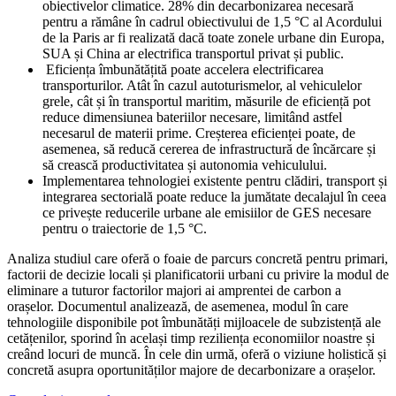
obiectivelor climatice. 28% din decarbonizarea necesară
pentru a rămâne în cadrul obiectivului de 1,5 °C al Acordului
de la Paris ar fi realizată dacă toate zonele urbane din Europa,
SUA și China ar electrifica transportul privat și public.
Eficiența îmbunătățită poate accelera electrificarea
transporturilor. Atât în cazul autoturismelor, al vehiculelor
grele, cât și în transportul maritim, măsurile de eficiență pot
reduce dimensiunea bateriilor necesare, limitând astfel
necesarul de materii prime. Creșterea eficienței poate, de
asemenea, să reducă cererea de infrastructură de încărcare și
să crească productivitatea și autonomia vehiculului.
Implementarea tehnologiei existente pentru clădiri, transport și
integrarea sectorială poate reduce la jumătate decalajul în ceea
ce privește reducerile urbane ale emisiilor de GES necesare
pentru o traiectorie de 1,5 °C.
Analiza studiul care oferă o foaie de parcurs concretă pentru primari,
factorii de decizie locali și planificatorii urbani cu privire la modul de
eliminare a tuturor factorilor majori ai amprentei de carbon a
orașelor. Documentul analizează, de asemenea, modul în care
tehnologiile disponibile pot îmbunătăți mijloacele de subzistență ale
cetățenilor, sporind în același timp reziliența economiilor noastre și
creând locuri de muncă. În cele din urmă, oferă o viziune holistică și
concretă asupra oportunităților majore de decarbonizare a orașelor.