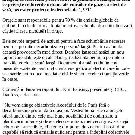
ce privește reducerile urbane ale emisiilor de gaze cu efect de
seră, necesare pentru o traiectorie de 1,5 °C
.
Orașele sunt responsabile pentru 70 % din emisiile globale de
carbon. În cele din urmă, lupta împotriva schimbărilor climatice va fi
câștigată (sau pierdută) în orașe.
Este nevoie urgentă de acțiuni pentru a face schimbările necesare
pentru a permite decarbonizarea pe scară largă. Pentru a aborda
această provocare în mod direct, Danfoss lansează astăzi un nou
raport care stabilește o cale clară și realizabilă pentru a permite o
tranziție verde la scară largă. Documentul arată modul în care
măsurile existente pentru eficiență energetică și electrificare în toate
sectoarele pot reduce imediat emisiile și pot accelera tranziția verde
în orașe.
Comentând lansarea raportului, Kim Fausing, președinte și CEO,
Danfoss, a declarat:
"Nu vom
at
inge obiectivele Acordului de la Paris fără o
decarbonizare profundă a orașelor. Vestea bună este că orașele
oferă unele dintre cele mai bune posibilități de optimizare a
planificării urbane și de accelerare a tranziției verzi și există deja
tehnologii accesibile, eficiente din punct de vedere al costurilor,
capabile să reducă emisiile suficient pentru a îndeplini obiectivele