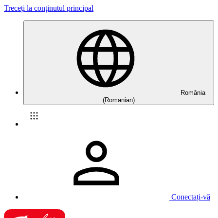
Treceți la conținutul principal
România
(Romanian)
Conectați-vă