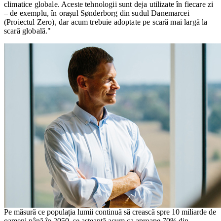
climatice globale. Aceste tehnologii sunt deja utilizate în fiecare zi
– de exemplu, în orașul Sønderborg din sudul Danemarcei
(Proiectul Zero), dar acum trebuie adoptate pe scară mai largă la
scară globală."
Pe măsură ce populația lumii continuă să crească spre 10 miliarde de
oameni până în 2050, se așteaptă acum ca aproape 70% din