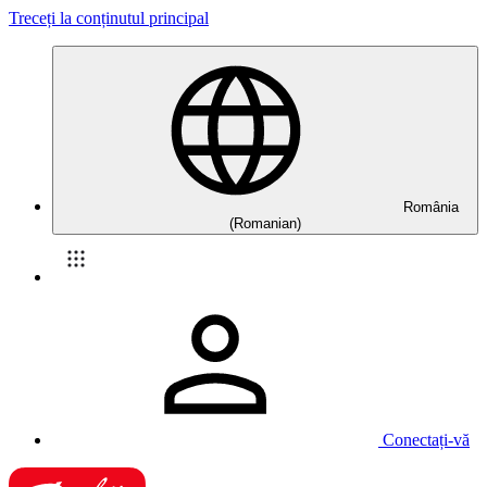
Treceți la conținutul principal
România
(Romanian)
Conectați-vă