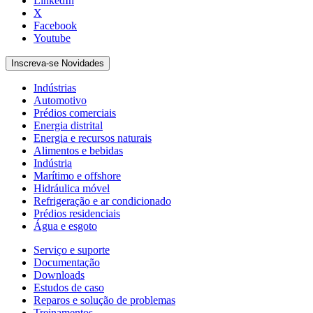
LinkedIn
X
Facebook
Youtube
Inscreva-se Novidades
Indústrias
Automotivo
Prédios comerciais
Energia distrital
Energia e recursos naturais
Alimentos e bebidas
Indústria
Marítimo e offshore
Hidráulica móvel
Refrigeração e ar condicionado
Prédios residenciais
Água e esgoto
Serviço e suporte
Documentação
Downloads
Estudos de caso
Reparos e solução de problemas
Treinamentos