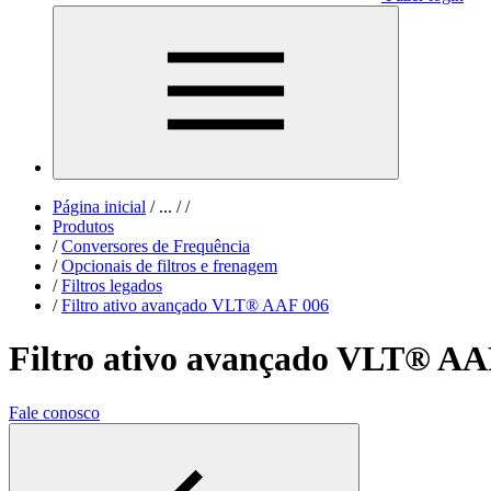
Página inicial
/
...
/
/
Produtos
/
Conversores de Frequência
/
Opcionais de filtros e frenagem
/
Filtros legados
/
Filtro ativo avançado VLT® AAF 006
Filtro ativo avançado VLT® AA
Fale conosco