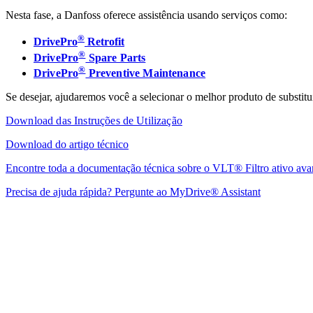
Nesta fase, a Danfoss oferece assistência usando serviços como:
®
DrivePro
Retrofit
®
DrivePro
Spare Parts
®
DrivePro
Preventive Maintenance
Se desejar, ajudaremos você a selecionar o melhor produto de substitu
Download das Instruções de Utilização
Download do artigo técnico
Encontre toda a documentação técnica sobre o VLT® Filtro ativo a
Precisa de ajuda rápida? Pergunte ao MyDrive® Assistant