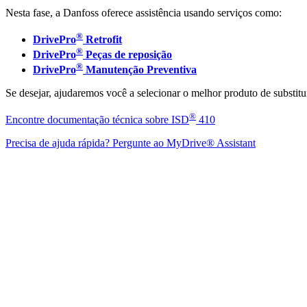
Nesta fase, a Danfoss oferece assistência usando serviços como:
®
DrivePro
Retrofit
®
DrivePro
Peças de reposição
®
DrivePro
Manutenção Preventiva
Se desejar, ajudaremos você a selecionar o melhor produto de substitu
®
Encontre documentação técnica sobre ISD
410
Precisa de ajuda rápida? Pergunte ao MyDrive® Assistant