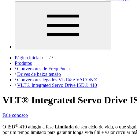
Página inicial
/
...
/
/
Produtos
/
Conversores de Frequência
/
Drives de baixa tensão
/
Conversores legados VLT® e VACON®
/
VLT® Integrated Servo Drive ISD® 410
VLT® Integrated Servo Drive 
Fale conosco
®
O ISD
410 atingiu a fase
Limitada
de seu ciclo de vida, o que sign
por um tempo limitado para garantir longa vida útil e valor circular m