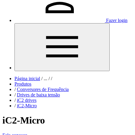
Fazer login
Página inicial
/
...
/
/
Produtos
/
Conversores de Frequência
/
Drives de baixa tensão
/
iC2 drives
/
iC2-Micro
iC2-Micro