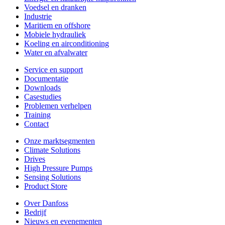
Voedsel en dranken
Industrie
Maritiem en offshore
Mobiele hydrauliek
Koeling en airconditioning
Water en afvalwater
Service en support
Documentatie
Downloads
Casestudies
Problemen verhelpen
Training
Contact
Onze marktsegmenten
Climate Solutions
Drives
High Pressure Pumps
Sensing Solutions
Product Store
Over Danfoss
Bedrijf
Nieuws en evenementen