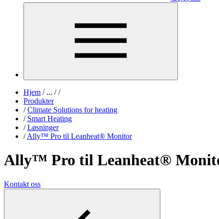
Hjem
/
...
/
/
Produkter
/
Climate Solutions for heating
/
Smart Heating
/
Løsninger
/
Ally™ Pro til Leanheat® Monitor
Ally™ Pro til Leanheat® Monit
Kontakt oss