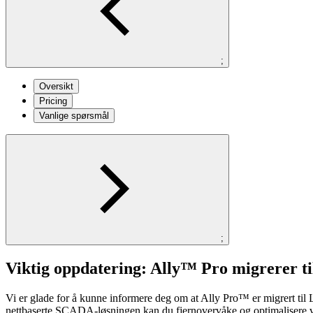
;
Oversikt
Pricing
Vanlige spørsmål
;
Viktig oppdatering: Ally™ Pro migrerer t
Vi er glade for å kunne informere deg om at Ally Pro™ er migrert ti
nettbaserte SCADA-løsningen kan du fjernovervåke og optimalisere