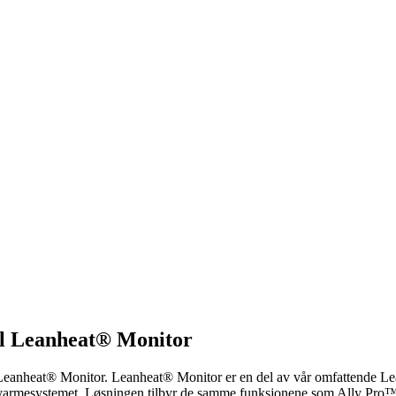
il Leanheat® Monitor
l Leanheat® Monitor. Leanheat® Monitor er en del av vår omfattende L
 varmesystemet. Løsningen tilbyr de samme funksjonene som Ally Pro