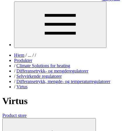
Hjem
/
...
/
/
Produkter
/
Climate Solutions for heating
/
Differansetrykk- og mengderegulatorer
/
Selvvirkende regulatorer
/
Differansetrykk, mengde- og temperaturregulatorer
/
Virtus
Virtus
Product store