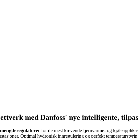
ettverk med Danfoss' nye intelligente, tilp
og mengderegulatorer
for de mest krevende fjernvarme- og kjøleapplika
rstasjoner. Optimal hydronisk innregulering og perfekt temperaturstyring