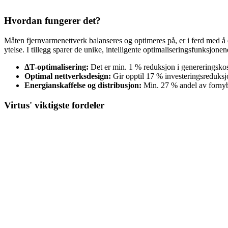
Hvordan fungerer det?
Måten fjernvarmenettverk balanseres og optimeres på, er i ferd med å e
ytelse. I tillegg sparer de unike, intelligente optimaliseringsfunksjo
ΔT-optimalisering:
Det er min. 1 % reduksjon i genereringsko
Optimal nettverksdesign:
Gir opptil 17 % investeringsreduks
Energianskaffelse og distribusjon:
Min. 27 % andel av fornyba
Virtus' viktigste fordeler