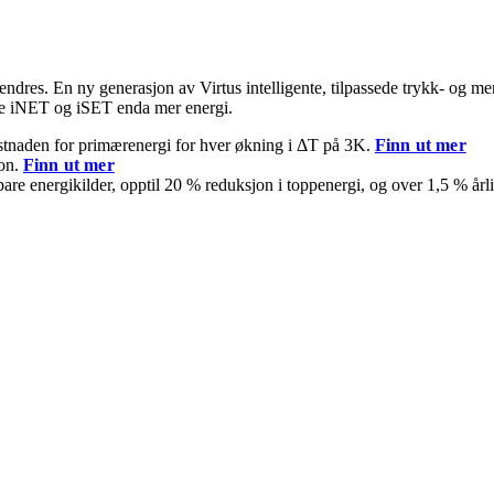
ndres. En ny generasjon av Virtus intelligente, tilpassede trykk- og me
nene iNET og iSET enda mer energi.
stnaden for primærenergi for hver økning i ΔT på 3K.
Finn ut mer
jon.
Finn ut mer
re energikilder, opptil 20 % reduksjon i toppenergi, og over 1,5 % årl