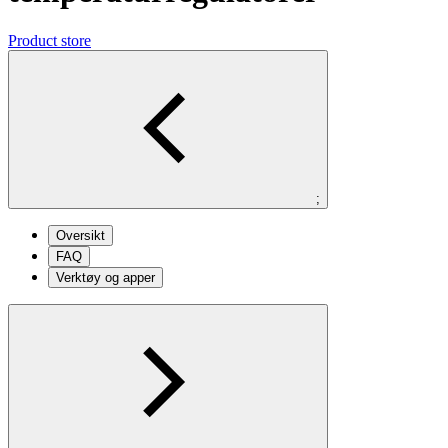
Product store
;
Oversikt
FAQ
Verktøy og apper