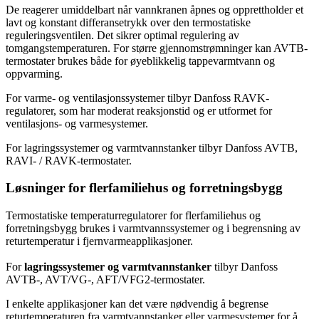
De reagerer umiddelbart når vannkranen åpnes og opprettholder et
lavt og konstant differansetrykk over den termostatiske
reguleringsventilen. Det sikrer optimal regulering av
tomgangstemperaturen. For større gjennomstrømninger kan AVTB-
termostater brukes både for øyeblikkelig tappevarmtvann og
oppvarming.
For varme- og ventilasjonssystemer tilbyr Danfoss RAVK-
regulatorer, som har moderat reaksjonstid og er utformet for
ventilasjons- og varmesystemer.
For lagringssystemer og varmtvannstanker tilbyr Danfoss AVTB,
RAVI- / RAVK-termostater.
Løsninger for flerfamiliehus og forretningsbygg
Termostatiske temperaturregulatorer for flerfamiliehus og
forretningsbygg brukes i varmtvannssystemer og i begrensning av
returtemperatur i fjernvarmeapplikasjoner.
For
lagringssystemer og varmtvannstanker
tilbyr Danfoss
AVTB-, AVT/VG-, AFT/VFG2-termostater.
I enkelte applikasjoner kan det være nødvendig å begrense
returtemperaturen fra varmtvannstanker eller varmesystemer for å