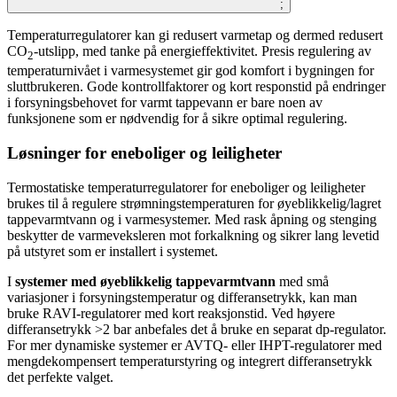
;
Temperaturregulatorer kan gi redusert varmetap og dermed redusert
CO
-utslipp, med tanke på energieffektivitet. Presis regulering av
2
temperaturnivået i varmesystemet gir god komfort i bygningen for
sluttbrukeren. Gode kontrollfaktorer og kort responstid på endringer
i forsyningsbehovet for varmt tappevann er bare noen av
funksjonene som er nødvendig for å sikre optimal regulering.
Løsninger for eneboliger og leiligheter
Termostatiske temperaturregulatorer for eneboliger og leiligheter
brukes til å regulere strømningstemperaturen for øyeblikkelig/lagret
tappevarmtvann og i varmesystemer. Med rask åpning og stenging
beskytter de varmeveksleren mot forkalkning og sikrer lang levetid
på utstyret som er installert i systemet.
I
systemer med øyeblikkelig tappevarmtvann
med små
variasjoner i forsyningstemperatur og differansetrykk, kan man
bruke RAVI-regulatorer med kort reaksjonstid. Ved høyere
differansetrykk >2 bar anbefales det å bruke en separat dp-regulator.
For mer dynamiske systemer er AVTQ- eller IHPT-regulatorer med
mengdekompensert temperaturstyring og integrert differansetrykk
det perfekte valget.