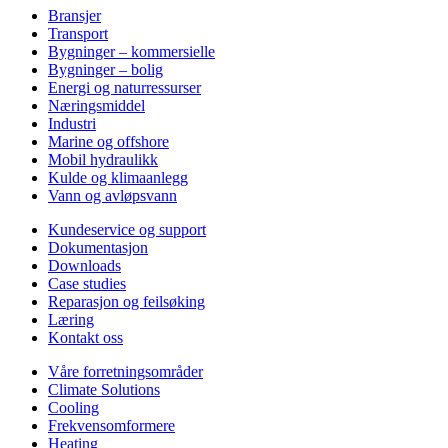
Bransjer
Transport
Bygninger – kommersielle
Bygninger – bolig
Energi og naturressurser
Næringsmiddel
Industri
Marine og offshore
Mobil hydraulikk
Kulde og klimaanlegg
Vann og avløpsvann
Kundeservice og support
Dokumentasjon
Downloads
Case studies
Reparasjon og feilsøking
Læring
Kontakt oss
Våre forretningsområder
Climate Solutions
Cooling
Frekvensomformere
Heating