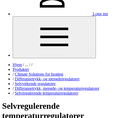
Logg inn
Hjem
/
...
/
/
Produkter
/
Climate Solutions for heating
/
Differansetrykk- og mengderegulatorer
/
Selvvirkende regulatorer
/
Differansetrykk, mengde- og temperaturregulatorer
/
Selvregulerende temperaturregulatorer
Selvregulerende
temperaturregulatorer