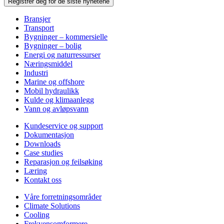
Registrer deg for de siste nyhetene
Bransjer
Transport
Bygninger – kommersielle
Bygninger – bolig
Energi og naturressurser
Næringsmiddel
Industri
Marine og offshore
Mobil hydraulikk
Kulde og klimaanlegg
Vann og avløpsvann
Kundeservice og support
Dokumentasjon
Downloads
Case studies
Reparasjon og feilsøking
Læring
Kontakt oss
Våre forretningsområder
Climate Solutions
Cooling
Frekvensomformere