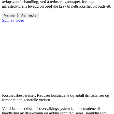
avløpsvannbehandling, ved å redusere vanntapet, forlenge
infrastrukturens levetid og oppfylle krav til nettsikkerhet og budsjett.
Vis mer
Vis mindre
Spill av video
Kostnadsbesparelser: Reduser kostnadene og antall driftsstanser og
forbedre den generelle ytelsen
Ved å bruke et tilstandsovervåkingssystem kan kostnadene til
håndtering av drikkevann og avløpsvann reduseres, samtidig som