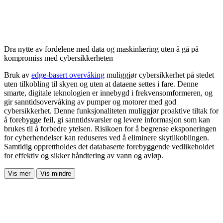
Dra nytte av fordelene med data og maskinlæring uten å gå på
kompromiss med cybersikkerheten
Bruk av
edge-basert overvåking
muliggjør cybersikkerhet på stedet
uten tilkobling til skyen og uten at dataene settes i fare. Denne
smarte, digitale teknologien er innebygd i frekvensomformeren, og
gir sanntidsovervåking av pumper og motorer med god
cybersikkerhet. Denne funksjonaliteten muliggjør proaktive tiltak for
å forebygge feil, gi sanntidsvarsler og levere informasjon som kan
brukes til å forbedre ytelsen. Risikoen for å begrense eksponeringen
for cyberhendelser kan reduseres ved å eliminere skytilkoblingen.
Samtidig opprettholdes det databaserte forebyggende vedlikeholdet
for effektiv og sikker håndtering av vann og avløp.
Vis mer
Vis mindre