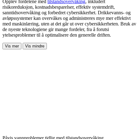
Opplev fordelene med
tilstandsovervåking
, inkludert
risikoreduksjon, kostnadsbesparelser, effektiv systemdrift,
sanntidsovervåking og forbedret cybersikkerhet. Drikkevanns- og
avløpssystemer kan overvåkes og administreres mye mer effektivt
med maskinlæring, uten at det går ut over cybersikkerheten. Bruk av
de nyeste teknologiene gir mange fordeler, fra å forutsi
ytelsesproblemer til å optimalisere den generelle driften.
Vis mer
Vis mindre
Påvis vannproblemer tidlig med tilstandsovervåking