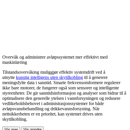
Overvåk og administrer avløpssystemet mer effektivt med
maskinlæring
Tilstandsovervåking muliggjør effektiv systemdrift ved å
utnytte
kunstig intelligens uten skytilkobling
til å generere
meningsfylte data i sanntid. Smarte frekvensomformere regulerer
ikke bare motorer, de fungerer også som sensorer og intelligente
styreenheter. De gir sanntidsinformasjon og analyser som bidrar til å
optimalisere den generelle ytelsen i vannforsyningen og redusere
vedlikeholdsbehovet i administrasjonssystemer for både
avløpsvannbehandling og drikkevannsforsyning. Når
nettsikkerheten er en prioritet, kan systemet drives uten
skytilkobling.
Vis mer
Vis mindre