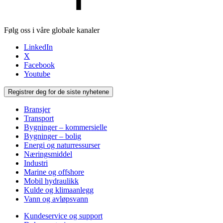
Følg oss i våre globale kanaler
LinkedIn
X
Facebook
Youtube
Registrer deg for de siste nyhetene
Bransjer
Transport
Bygninger – kommersielle
Bygninger – bolig
Energi og naturressurser
Næringsmiddel
Industri
Marine og offshore
Mobil hydraulikk
Kulde og klimaanlegg
Vann og avløpsvann
Kundeservice og support