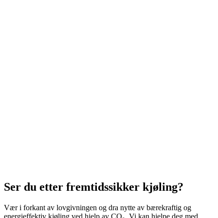
Ser du etter fremtidssikker kjøling?
Vær i forkant av lovgivningen og dra nytte av bærekraftig og
energieffektiv kjøling ved hjelp av CO₂. Vi kan hjelpe deg med