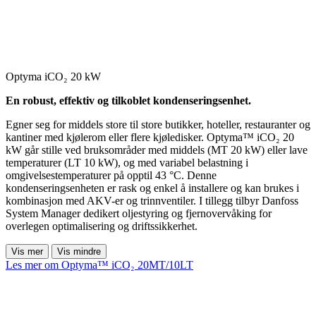
Optyma iCO₂ 20 kW
En robust, effektiv og tilkoblet kondenseringsenhet.
Egner seg for middels store til store butikker, hoteller, restauranter og
kantiner med kjølerom eller flere kjøledisker. Optyma™ iCO₂ 20
kW går stille ved bruksområder med middels (MT 20 kW) eller lave
temperaturer (LT 10 kW), og med variabel belastning i
omgivelsestemperaturer på opptil 43 °C. Denne
kondenseringsenheten er rask og enkel å installere og kan brukes i
kombinasjon med AKV-er og trinnventiler. I tillegg tilbyr Danfoss
System Manager dedikert oljestyring og fjernovervåking for
overlegen optimalisering og driftssikkerhet.
Vis mer
Vis mindre
Les mer om Optyma™ iCO₂ 20MT/10LT