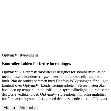
Optyma™ styreenheter
Kontroller kulden for bedre forretninger.
Optyma™ kjøleromstermostater er designet for sømløs installasjon
med enfasede kondenseringsenheter for innendørs eller utendørs
bruk. Når de brukes sammen med Danfoss IoT-løsninger, får du god
kontroll over Optyma™-kondenseringsenheten. Styreenheten øker
levetiden og temperaturkontrollen, gir større pålitelighet og reduserer
det totale vedlikeholdet. Optyma™-styreenheten gir også mulighet
for flere avrimingsmetoder og med det enestående energieffektivitet.
Vis mer
Vis mindre