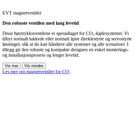
EVT magnetventiler
Den robuste ventilen med lang levetid
Disse høytrykksventilene er spesiallaget for CO₂-kjølesystemer. Vi
tilbyr normalt lukkede eller normalt åpne direktestyrte og servostyrte
løsninger, slik at du kan håndtere alle systemer og alle scenarioer. I
tillegg gir den robuste og kompakte designen en enkel monterings-
og installasjonsprosess og lengre levetid.
Vis mer
Vis mindre
Les mer om magnetventiler for CO₂