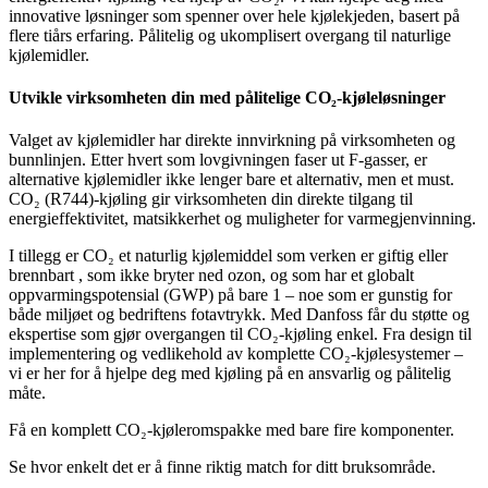
innovative løsninger som spenner over hele kjølekjeden, basert på
flere tiårs erfaring. Pålitelig og ukomplisert overgang til naturlige
kjølemidler.
Utvikle virksomheten din med pålitelige CO₂-kjøleløsninger
Valget av kjølemidler har direkte innvirkning på virksomheten og
bunnlinjen. Etter hvert som lovgivningen faser ut F-gasser, er
alternative kjølemidler ikke lenger bare et alternativ, men et must.
CO₂ (R744)-kjøling gir virksomheten din direkte tilgang til
energieffektivitet, matsikkerhet og muligheter for varmegjenvinning.
I tillegg er CO₂ et naturlig kjølemiddel som verken er giftig eller
brennbart , som ikke bryter ned ozon, og som har et globalt
oppvarmingspotensial (GWP) på bare 1 – noe som er gunstig for
både miljøet og bedriftens fotavtrykk. Med Danfoss får du støtte og
ekspertise som gjør overgangen til CO₂-kjøling enkel. Fra design til
implementering og vedlikehold av komplette CO₂-kjølesystemer –
vi er her for å hjelpe deg med kjøling på en ansvarlig og pålitelig
måte.
Få en komplett CO₂-kjøleromspakke med bare fire komponenter.
Se hvor enkelt det er å finne riktig match for ditt bruksområde.