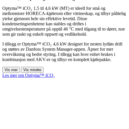
Optyma™ iCO₂ 1,5 til 4,6 kW (MT) er ideell for små og
mellomstore HORECA-kjølerom eller vitrineskap, og tilbyr pålitelig
ytelse gjennom hele sin effektive levetid. Disse
kondenseringsenhetene kan stables og driftes i
omgivelsestemperaturer på opptil 46 °C med tilgang til to dører, noe
som gir raskt og enkelt oppsett og vedlikehold.
I tillegg er Optyma™ iCO₂ 4,6 kW designet for nesten lydløs drift
og støttes av Danfoss System Manager-appen. Åpner for mer
overvåkning og bedre styring. I tillegg kan hver enhet brukes i
kombinasjon med AKV-er og tilbyr en komplett kjølepakke.
Vis mer
Vis mindre
Les mer om Optyma™ iCO₂