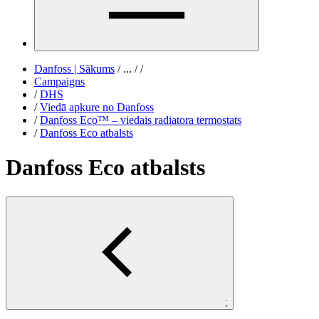
Danfoss | Sākums
/
...
/
/
Campaigns
/
DHS
/
Viedā apkure no Danfoss
/
Danfoss Eco™ – viedais radiatora termostats
/
Danfoss Eco atbalsts
Danfoss Eco atbalsts
;