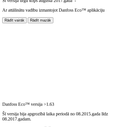
Šī versija tirgū kopš augusta 2017.gada -
Ar attālinātu vadību izmantojot Danfoss Eco™ aplikāciju
Rādīt vairāk
Rādīt mazāk
Danfoss Eco™ versija >1.63
Šī versija bija apgrozībā laika periodā no 08.2015.gada līdz
08.2017.gadam.