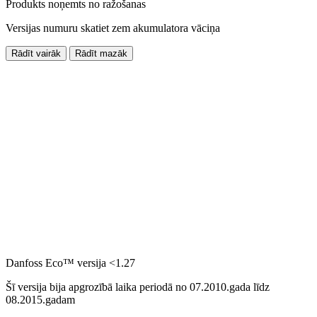
Produkts noņemts no ražošanas
Versijas numuru skatiet zem akumulatora vāciņa
Rādīt vairāk
Rādīt mazāk
Danfoss Eco™ versija <1.27
Šī versija bija apgrozībā laika periodā no 07.2010.gada līdz
08.2015.gadam