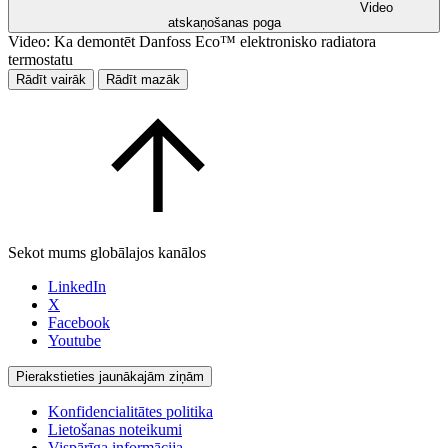
Video
atskaņošanas poga
Video: Ka demontēt Danfoss Eco™ elektronisko radiatora
termostatu
Rādīt vairāk
Rādīt mazāk
Sekot mums globālajos kanālos
LinkedIn
X
Facebook
Youtube
Pierakstieties jaunākajām ziņām
Konfidencialitātes politika
Lietošanas noteikumi
Vispārīga informācija