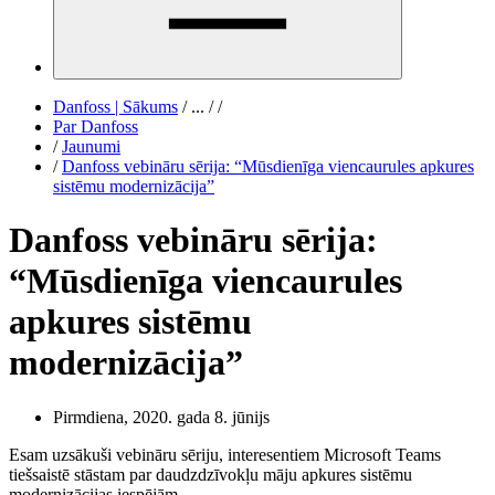
Danfoss | Sākums
/
...
/
/
Par Danfoss
/
Jaunumi
/
Danfoss vebināru sērija: “Mūsdienīga viencaurules apkures
sistēmu modernizācija”
Danfoss vebināru sērija:
“Mūsdienīga viencaurules
apkures sistēmu
modernizācija”
Pirmdiena, 2020. gada 8. jūnijs
Esam uzsākuši vebināru sēriju, interesentiem Microsoft Teams
tiešsaistē stāstam par daudzdzīvokļu māju apkures sistēmu
modernizācijas iespējām.