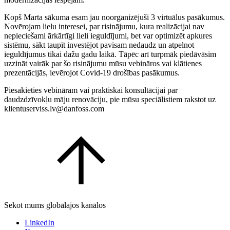
Kopš Marta sākuma esam jau noorganizējuši 3 virtuālus pasākumus.
Novērojam lielu interesei, par risinājumu, kura realizācijai nav
nepieciešami ārkārtīgi lieli ieguldījumi, bet var optimizēt apkures
sistēmu, sākt taupīt investējot pavisam nedaudz un atpelnot
ieguldījumus tikai dažu gadu laikā. Tāpēc arī turpmāk piedāvāsim
uzzināt vairāk par šo risinājumu mūsu vebināros vai klātienes
prezentācijās, ievērojot Covid-19 drošības pasākumus.
Piesakieties vebināram vai praktiskai konsultācijai par
daudzdzīvokļu māju renovāciju, pie mūsu speciālistiem rakstot uz
klientuserviss.lv@danfoss.com
Sekot mums globālajos kanālos
LinkedIn