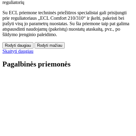
reguliatorių
Su ECL priemone techninės priežiūros specialistai gali prisijungti
prie reguliatoriaus „ECL Comfort 210/310“ ir įkelti, pakeisti bei
įrašyti visų jo parametrų nuostatas. Su šia priemone taip pat galima
atspausdinti naudojamų (pakeistų) nuostatų ataskaitą, pvz., po
šildymo įrenginio paleidimo.
Rodyti daugiau
Rodyti mažiau
Skaityti daugiau
Pagalbinės priemonės