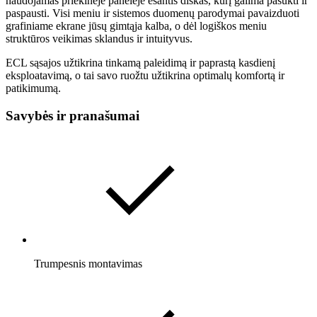
naudojamas priekinėje panelėje esantis diskas, kurį galima pasukti ir
paspausti. Visi meniu ir sistemos duomenų parodymai pavaizduoti
grafiniame ekrane jūsų gimtąja kalba, o dėl logiškos meniu
struktūros veikimas sklandus ir intuityvus.
ECL sąsajos užtikrina tinkamą paleidimą ir paprastą kasdienį
eksploatavimą, o tai savo ruožtu užtikrina optimalų komfortą ir
patikimumą.
Savybės ir pranašumai
Trumpesnis montavimas