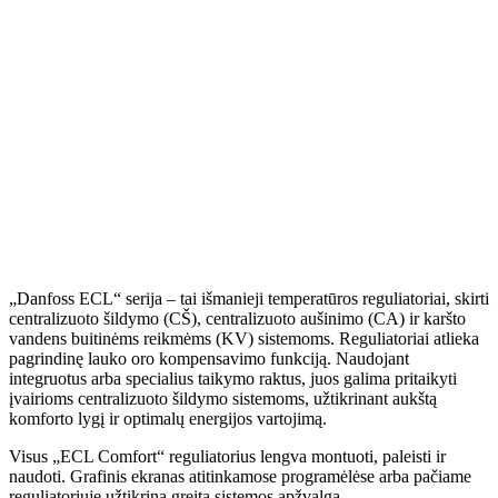
„Danfoss ECL“ serija – tai išmanieji temperatūros reguliatoriai, skirti
centralizuoto šildymo (CŠ), centralizuoto aušinimo (CA) ir karšto
vandens buitinėms reikmėms (KV) sistemoms. Reguliatoriai atlieka
pagrindinę lauko oro kompensavimo funkciją. Naudojant
integruotus arba specialius taikymo raktus, juos galima pritaikyti
įvairioms centralizuoto šildymo sistemoms, užtikrinant aukštą
komforto lygį ir optimalų energijos vartojimą.
Visus „ECL Comfort“ reguliatorius lengva montuoti, paleisti ir
naudoti. Grafinis ekranas atitinkamose programėlėse arba pačiame
reguliatoriuje užtikrina greitą sistemos apžvalgą.