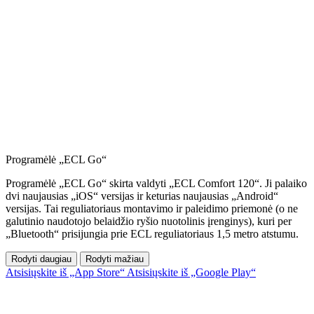
Programėlė „ECL Go“
Programėlė „ECL Go“ skirta valdyti „ECL Comfort 120“.
Ji palaiko
dvi naujausias „iOS“ versijas ir keturias naujausias „Android“
versijas.
Tai reguliatoriaus montavimo ir paleidimo priemonė (o ne
galutinio naudotojo belaidžio ryšio nuotolinis įrenginys), kuri per
„Bluetooth“ prisijungia prie ECL reguliatoriaus 1,5 metro atstumu.
Rodyti daugiau
Rodyti mažiau
Atsisiųskite iš „App Store“
Atsisiųskite iš „Google Play“