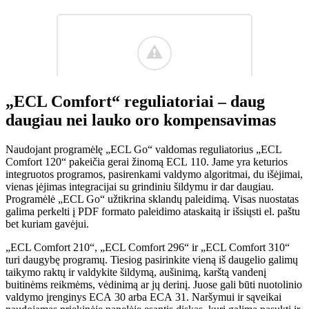
„ECL Comfort“ reguliatoriai – daug
daugiau nei lauko oro kompensavimas
Naudojant programėlę „ECL Go“ valdomas reguliatorius „ECL
Comfort 120“ pakeičia gerai žinomą ECL 110. Jame yra keturios
integruotos programos, pasirenkami valdymo algoritmai, du išėjimai,
vienas įėjimas integracijai su grindiniu šildymu ir dar daugiau.
Programėlė „ECL Go“ užtikrina sklandų paleidimą. Visas nuostatas
galima perkelti į PDF formato paleidimo ataskaitą ir išsiųsti el. paštu
bet kuriam gavėjui.
„ECL Comfort 210“, „ECL Comfort 296“ ir „ECL Comfort 310“
turi daugybę programų. Tiesiog pasirinkite vieną iš daugelio galimų
taikymo raktų ir valdykite šildymą, aušinimą, karštą vandenį
buitinėms reikmėms, vėdinimą ar jų derinį. Juose gali būti nuotolinio
valdymo įrenginys ECA 30 arba ECA 31. Naršymui ir sąveikai