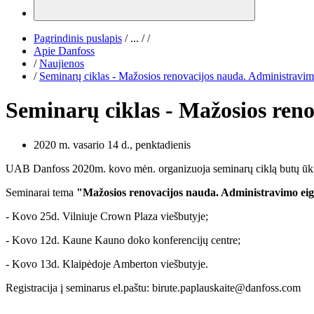
Pagrindinis puslapis
/
...
/
/
Apie Danfoss
/
Naujienos
/
Seminarų ciklas - Mažosios renovacijos nauda. Administravim
Seminarų ciklas - Mažosios reno
2020 m. vasario 14 d., penktadienis
UAB Danfoss 2020m. kovo mėn. organizuoja seminarų ciklą butų ūkiam
Seminarai tema
"Mažosios renovacijos nauda. Administravimo eig
- Kovo 25d. Vilniuje Crown Plaza viešbutyje;
- Kovo 12d. Kaune Kauno doko konferencijų centre;
- Kovo 13d. Klaipėdoje Amberton viešbutyje.
Registracija į seminarus el.paštu: birute.paplauskaite@danfoss.com