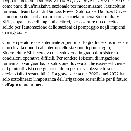
Dopo il lancio del Danfoss VLT® AQUA Drive FC 202 nel 2007, e
come parte di un'iniziativa nazionale per modernizzare l'agricoltura
rumena, i team locali di Danfoss Power Solutions e Danfoss Drives
hanno iniziato a collaborare con la società rumena Sincrondraiv
SRL, appaltatrice di impianti elettrici, per costruire un concetto
solido per l'automazione delle stazioni di pompaggio negli impianti
di irrigazione.
Con temperature costantemente superiori a 30 gradi Celsius in estate
e un'elevata umidità all'interno delle stazioni di pompaggio,
Sincrondraiv SRL cercava una soluzione in grado di resistere a
condizioni operative difficili. Per rendere i sistemi di irrigazione
rumeni all'avanguardia, la soluzione doveva anche essere efficiente
dal punto di vista energetico e idrico per massimizzare le sue
credenziali di sostenibilità. La grave siccità nel 2020 e nel 2022 ha
solo sottolineato l'importanza dell'irrigazione sostenibile per il futuro
dell'agricoltura rumena.