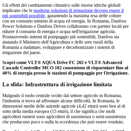
Gli effetti del cambiamento climatico sulle risorse idriche globali
implicano che le
moderne soluzioni di irrigazione devono essere il
più sostenibili possibile
, garantendo la massima resa delle colture
con un consumo minimo di acqua ed energia. In Romania, Danfoss
Power Solutions e Danfoss Drives collaborano con partner locali per
ridurre il consumo di energia e acqua nell'irrigazione agricola.
Promuovendo sistemi di pompaggio più sostenibili, Danfoss sta
aiutando il Ministero dell'Agricoltura e delle aree rurali della
Romania a riadattare, sviluppare e decarbonizzare i sistemi di
irrigazione del paese.
Scopri come VLT® AQUA Drive FC 202 e VLT® Advanced
Cascade Controller MCO 102 consentono di risparmiare fino al
40% di energia presso le stazioni di pompaggio per l'irrigazione.
La sfida: Infrastruttura di irrigazione limitata
Malgrado il ruolo centrale svolto dal settore agricolo in Romania,
l'industria si trova ad affrontare alcune difficoltà. In Romania, le
dimensioni medie delle aziende agricole (4,42 ettari) sono ben al di
sotto della media europea (15 ettari), il che significa che molti
agricoltori rumeni sono agricoltori di sussistenza o semi-sussistenza
che producono poco o nulla in eccedenza che può essere venduto.