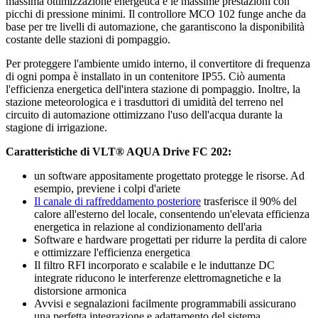
massima ottimizzazione energetica e le massime prestazioni con
picchi di pressione minimi. Il controllore MCO 102 funge anche da
base per tre livelli di automazione, che garantiscono la disponibilità
costante delle stazioni di pompaggio.
Per proteggere l'ambiente umido interno, il convertitore di frequenza
di ogni pompa è installato in un contenitore IP55. Ciò aumenta
l'efficienza energetica dell'intera stazione di pompaggio. Inoltre, la
stazione meteorologica e i trasduttori di umidità del terreno nel
circuito di automazione ottimizzano l'uso dell'acqua durante la
stagione di irrigazione.
Caratteristiche di VLT® AQUA Drive FC 202:
un software appositamente progettato protegge le risorse. Ad
esempio, previene i colpi d'ariete
Il canale di raffreddamento posteriore
trasferisce il 90% del
calore all'esterno del locale, consentendo un'elevata efficienza
energetica in relazione al condizionamento dell'aria
Software e hardware progettati per ridurre la perdita di calore
e ottimizzare l'efficienza energetica
Il filtro RFI incorporato e scalabile e le induttanze DC
integrate riducono le interferenze elettromagnetiche e la
distorsione armonica
Avvisi e segnalazioni facilmente programmabili assicurano
una perfetta integrazione e adattamento del sistema