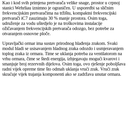
Kao i kod svih primjena pretvarača velike snage, prostor u crpnoj
stanici Wehrliau iznimno je ograničen. U usporedbi sa sličnim
frekvencijskim pretvaračima na tržištu, kompaktni frekvencijski
pretvarači iC7 zauzimaju 30 % manje prostora. Osim toga,
udruženje za vodu uštedjelo je na troškovima instalacije
ožičavanjem frekvencijskih pretvarača odozgo, bez potrebe za
otvaranjem osnovne ploče.
Upravljački ormar ima sustav prirodnog hlađenja zrakom. Svaki
modul hladi se usisavanjem hladnog zraka odozdo i usmjeravanjem
toplog zraka iz ormara. Time se uklanja potreba za ventilatorom na
vrhu ormara, čime se štedi energija, izbjegavaju mogući kvarovi i
smanjuje broj rezervnih dijelova. Osim toga, ovo rješenje poboljšava
radni vijek opreme time što odmah uklanja vrući zrak. Vrući zrak
skraćuje vijek trajanja komponenti ako se zadržava unutar ormara.