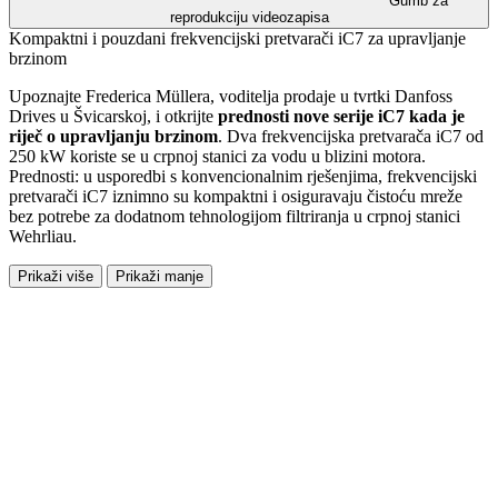
Gumb za
reprodukciju videozapisa
Kompaktni i pouzdani frekvencijski pretvarači iC7 za upravljanje
brzinom
Upoznajte Frederica Müllera, voditelja prodaje u tvrtki Danfoss
Drives u Švicarskoj, i otkrijte
prednosti nove serije iC7 kada je
riječ o upravljanju brzinom
. Dva frekvencijska pretvarača iC7 od
250 kW koriste se u crpnoj stanici za vodu u blizini motora.
Prednosti: u usporedbi s konvencionalnim rješenjima, frekvencijski
pretvarači iC7 iznimno su kompaktni i osiguravaju čistoću mreže
bez potrebe za dodatnom tehnologijom filtriranja u crpnoj stanici
Wehrliau.
Prikaži više
Prikaži manje