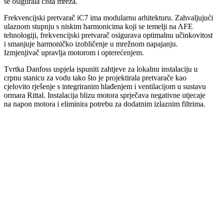
se osigurala čista mreža.
Frekvencijski pretvarač iC7 ima modularnu arhitekturu. Zahvaljujući
ulaznom stupnju s niskim harmonicima koji se temelji na AFE
tehnologiji, frekvencijski pretvarač osigurava optimalnu učinkovitost
i smanjuje harmoničko izobličenje u mrežnom napajanju.
Izmjenjivač upravlja motorom i opterećenjem.
Tvrtka Danfoss uspjela ispuniti zahtjeve za lokalnu instalaciju u
crpnu stanicu za vodu tako što je projektirala pretvarače kao
cjelovito rješenje s integriranim hlađenjem i ventilacijom u sustavu
ormara Rittal. Instalacija blizu motora sprječava negativne utjecaje
na napon motora i eliminira potrebu za dodatnim izlaznim filtrima.