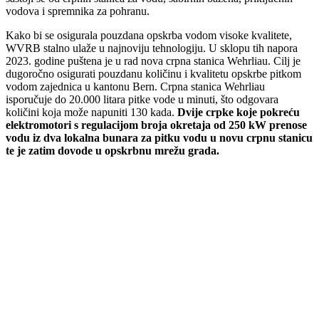
vodova i spremnika za pohranu.
Kako bi se osigurala pouzdana opskrba vodom visoke kvalitete,
WVRB stalno ulaže u najnoviju tehnologiju. U sklopu tih napora
2023. godine puštena je u rad nova crpna stanica Wehrliau. Cilj je
dugoročno osigurati pouzdanu količinu i kvalitetu opskrbe pitkom
vodom zajednica u kantonu Bern. Crpna stanica Wehrliau
isporučuje do 20.000 litara pitke vode u minuti, što odgovara
količini koja može napuniti 130 kada.
Dvije crpke koje pokreću
elektromotori s regulacijom broja okretaja od 250 kW prenose
vodu iz dva lokalna bunara za pitku vodu u novu crpnu stanicu
te je zatim dovode u opskrbnu mrežu grada.