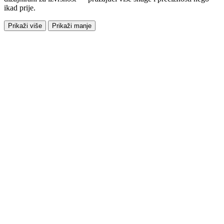
ikad prije.
Prikaži više
Prikaži manje