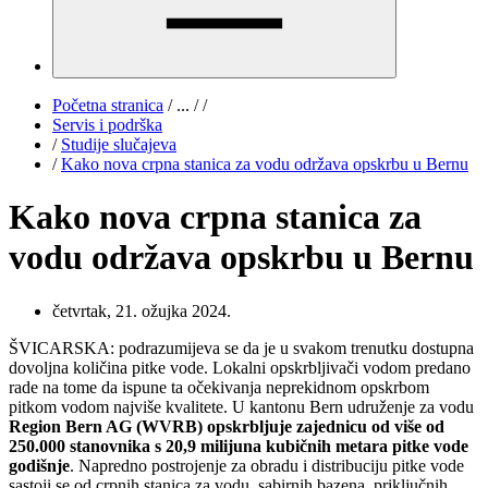
Početna stranica
/
...
/
/
Servis i podrška
/
Studije slučajeva
/
Kako nova crpna stanica za vodu održava opskrbu u Bernu
Kako nova crpna stanica za
vodu održava opskrbu u Bernu
četvrtak, 21. ožujka 2024.
ŠVICARSKA: podrazumijeva se da je u svakom trenutku dostupna
dovoljna količina pitke vode. Lokalni opskrbljivači vodom predano
rade na tome da ispune ta očekivanja neprekidnom opskrbom
pitkom vodom najviše kvalitete. U kantonu Bern udruženje za vodu
Region Bern AG (WVRB) opskrbljuje zajednicu od više od
250.000 stanovnika s 20,9 milijuna kubičnih metara pitke vode
godišnje
. Napredno postrojenje za obradu i distribuciju pitke vode
sastoji se od crpnih stanica za vodu, sabirnih bazena, priključnih