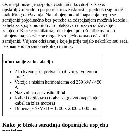
Osim optimizacije raspoloživosti i učinkovitosti sustava,
opskrbljivač vodom po potrebi može iskoristiti prednosti sigurnog i
praktičnog održavanja. Na primjer, moduli napajanja mogu se
zamijeniti pojedinačno bez potrebe za odspajanjem mrežnih kabela i
kabela za spoj s motorom. To olakšava i ubrzava održavanje i
zamjenu. Kasete ventilatora, uobičajeni potrošni dijelovi u tim
primjenama, također se mogu brzo i jednostavno očistiti ili
zamijeniti. Vrijeme održavanja koje je prije trajalo nekoliko sati sada
je smanjeno na samo nekoliko minuta.
Informacije za instalaciju
2 frekvencijska pretvarača iC7 u zatvorenom
kućištu
Verzija s niskim harmonicima od 250 kW / 480
A
Nazivni podaci zaštite IP54
Kabeli od/do vrha (kabel za glavno napajanje i
kabel za izlaz motora)
Dimenzije ŠxVxD = 1200 x 2300 x 600 mm
Kako je bliska suradnja doprinijela uspjehu