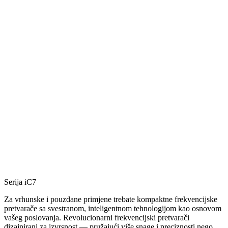
Serija iC7
Za vrhunske i pouzdane primjene trebate kompaktne frekvencijske
pretvarače sa svestranom, inteligentnom tehnologijom kao osnovom
vašeg poslovanja. Revolucionarni frekvencijski pretvarači
dizajnirani za izvrsnost — pružajući više snage i preciznosti nego