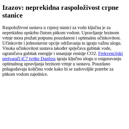
Izazov: neprekidna raspoloživost crpne
stanice
Raspoloživost sustava u crpnoj stanici za vodu ključna je za
neprekidnu opskrbu čistom pitkom vodom. Upravljanje brzinom
vrtnje mora pružati potpunu pouzdanost i optimalnu učinkovitost.
Učinkovite i jednostavne opcije održavanja tu igraju važnu ulogu.
Visoka učinkovitost sustava također sprječava gubitak vode,
ograničava gubitak energije i smanjuje emisije CO2.
Frekvencijski
pretvarači iC7 tvrtke Danfoss
igraju ključnu ulogu u osiguravanju
optimalnog upravljanja brzinom vrtnje u sustavu. Pouzdano
prilagođavaju količinu vode kako bi se zadovoljile potrebe za
pitkom vodom zajednice.