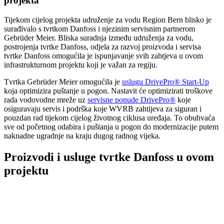
projekta
Tijekom cijelog projekta udruženje za vodu Region Bern blisko je
surađivalo s tvrtkom Danfoss i njezinim servisnim partnerom
Gebrüder Meier. Bliska suradnja između udruženja za vodu,
postrojenja tvrtke Danfoss, odjela za razvoj proizvoda i servisa
tvrtke Danfoss omogućila je ispunjavanje svih zahtjeva u ovom
infrastrukturnom projektu koji je važan za regiju.
Tvrtka Gebrüder Meier omogućila je
uslugu DrivePro® Start-Up
koja optimizira puštanje u pogon. Nastavit će optimizirati troškove
rada vodovodne mreže uz
servisne ponude DrivePro®
koje
osiguravaju servis i podrška koje WVRB zahtijeva za siguran i
pouzdan rad tijekom cijelog životnog ciklusa uređaja. To obuhvaća
sve od početnog odabira i puštanja u pogon do modernizacije putem
naknadne ugradnje na kraju dugog radnog vijeka.
Proizvodi i usluge tvrtke Danfoss u ovom
projektu