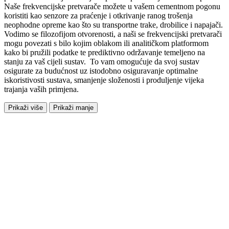
Naše frekvencijske pretvarače možete u vašem cementnom pogonu
koristiti kao senzore za praćenje i otkrivanje ranog trošenja
neophodne opreme kao što su transportne trake, drobilice i napajači.
Vodimo se filozofijom otvorenosti, a naši se frekvencijski pretvarači
mogu povezati s bilo kojim oblakom ili analitičkom platformom
kako bi pružili podatke te prediktivno održavanje temeljeno na
stanju za vaš cijeli sustav. To vam omogućuje da svoj sustav
osigurate za budućnost uz istodobno osiguravanje optimalne
iskoristivosti sustava, smanjenje složenosti i produljenje vijeka
trajanja vaših primjena.
Prikaži više
Prikaži manje