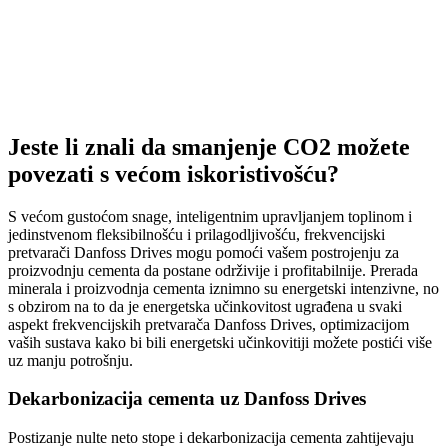
Jeste li znali da smanjenje CO2 možete
povezati s većom iskoristivošću?
S većom gustoćom snage, inteligentnim upravljanjem toplinom i
jedinstvenom fleksibilnošću i prilagodljivošću, frekvencijski
pretvarači Danfoss Drives mogu pomoći vašem postrojenju za
proizvodnju cementa da postane održivije i profitabilnije. Prerada
minerala i proizvodnja cementa iznimno su energetski intenzivne, no
s obzirom na to da je energetska učinkovitost ugrađena u svaki
aspekt frekvencijskih pretvarača Danfoss Drives, optimizacijom
vaših sustava kako bi bili energetski učinkovitiji možete postići više
uz manju potrošnju.
Dekarbonizacija cementa uz Danfoss Drives
Postizanje nulte neto stope i dekarbonizacija cementa zahtijevaju