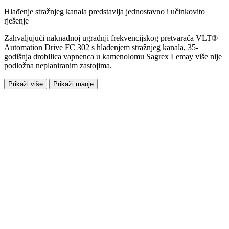
Hlađenje stražnjeg kanala predstavlja jednostavno i učinkovito
rješenje
Zahvaljujući naknadnoj ugradnji frekvencijskog pretvarača VLT®
Automation Drive FC 302 s hlađenjem stražnjeg kanala, 35-
godišnja drobilica vapnenca u kamenolomu Sagrex Lemay više nije
podložna neplaniranim zastojima.
Prikaži više
Prikaži manje