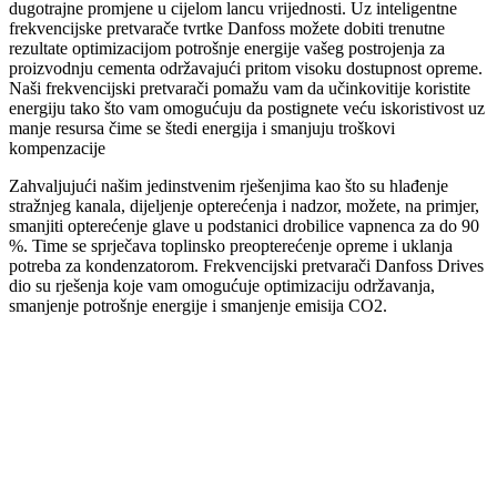
dugotrajne promjene u cijelom lancu vrijednosti. Uz inteligentne
frekvencijske pretvarače tvrtke Danfoss možete dobiti trenutne
rezultate optimizacijom potrošnje energije vašeg postrojenja za
proizvodnju cementa održavajući pritom visoku dostupnost opreme.
Naši frekvencijski pretvarači pomažu vam da učinkovitije koristite
energiju tako što vam omogućuju da postignete veću iskoristivost uz
manje resursa čime se štedi energija i smanjuju troškovi
kompenzacije
Zahvaljujući našim jedinstvenim rješenjima kao što su hlađenje
stražnjeg kanala, dijeljenje opterećenja i nadzor, možete, na primjer,
smanjiti opterećenje glave u podstanici drobilice vapnenca za do 90
%. Time se sprječava toplinsko preopterećenje opreme i uklanja
potreba za kondenzatorom. Frekvencijski pretvarači Danfoss Drives
dio su rješenja koje vam omogućuje optimizaciju održavanja,
smanjenje potrošnje energije i smanjenje emisija CO2.