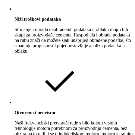
Niži troškovi podataka
Strujanje i obrada neobrađenih podataka u oblaku mogu biti
skupi za proizvođače cementa. Raspodjela i obrada podataka
na rubu znači da možete slati unaprijed obrađene podatke, što
smanjuje propusnost i pojednostavljuje analizu podataka u
oblaku.
Otvoreno i neovisno
Naši frekvencijski pretvarači rade s bilo kojom vrstom
tehnologije motora potrebnom za proizvodnju cementa, bez
obzira na to radi li se o indukcijskom motoru, motoru s trajnim