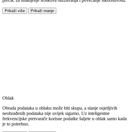
prečac za smanjenje troškova održavanja i povećanje iskoristivosti.
Prikaži više
Prikaži manje
Oblak
Obrada podataka u oblaku može biti skupa, a slanje osjetljivih
neobrađenih podataka nije uvijek sigurno. Uz inteligentne
frekvencijske pretvarače korisne podatke šaljete u oblak samo kada
je to potrebno.