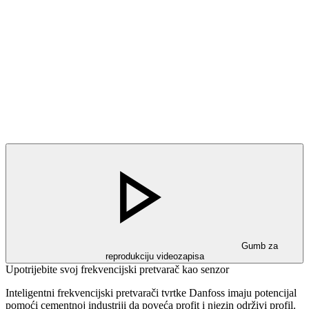
Gumb za
reprodukciju videozapisa
Upotrijebite svoj frekvencijski pretvarač kao senzor
Inteligentni frekvencijski pretvarači tvrtke Danfoss imaju potencijal
pomoći cementnoj industriji da poveća profit i njezin održivi profil.