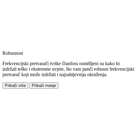
Robusnost
Frekvencijski pretvarači tvrtke Danfoss osmišljeni su kako bi
izdržali teške i ekstremne uvjete, što vam jamči robusni frekvencijski
pretvarač koji može izdržati i najzahtjevnija okruženja.
Prikaži više
Prikaži manje