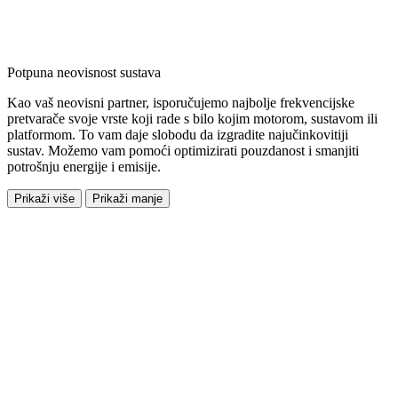
Potpuna neovisnost sustava
Kao vaš neovisni partner, isporučujemo najbolje frekvencijske
pretvarače svoje vrste koji rade s bilo kojim motorom, sustavom ili
platformom. To vam daje slobodu da izgradite najučinkovitiji
sustav. Možemo vam pomoći optimizirati pouzdanost i smanjiti
potrošnju energije i emisije.
Prikaži više
Prikaži manje