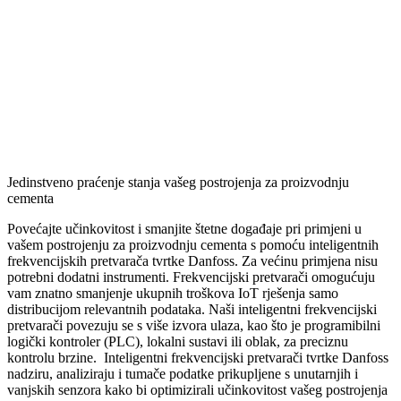
Jedinstveno praćenje stanja vašeg postrojenja za proizvodnju
cementa
Povećajte učinkovitost i smanjite štetne događaje pri primjeni u
vašem postrojenju za proizvodnju cementa s pomoću inteligentnih
frekvencijskih pretvarača tvrtke Danfoss. Za većinu primjena nisu
potrebni dodatni instrumenti. Frekvencijski pretvarači omogućuju
vam znatno smanjenje ukupnih troškova IoT rješenja samo
distribucijom relevantnih podataka. Naši inteligentni frekvencijski
pretvarači povezuju se s više izvora ulaza, kao što je programibilni
logički kontroler (PLC), lokalni sustavi ili oblak, za preciznu
kontrolu brzine. Inteligentni frekvencijski pretvarači tvrtke Danfoss
nadziru, analiziraju i tumače podatke prikupljene s unutarnjih i
vanjskih senzora kako bi optimizirali učinkovitost vašeg postrojenja