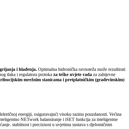
rijanja i hlađenja.
Optimalna hidronička ravnoteža može rezultirati
nog tlaka i regulatora protoka
za teške uvjete rada
za zahtjevne
tribucijskim mrežnim stanicama i pretplatničkim (građevinskim)
električnoj energiji, osiguravajući visoku razinu pouzdanosti. Većina
inteligentno NETwork balansiranje i iSET funkcija za inteligentne
anje. stabilnost i preciznost u uvjetima sustava s djelomičnim