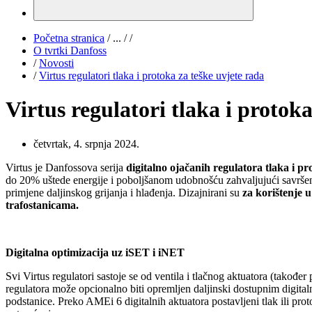
Početna stranica
/
...
/
/
O tvrtki Danfoss
/
Novosti
/
Virtus regulatori tlaka i protoka za teške uvjete rada
Virtus regulatori tlaka i protoka
četvrtak, 4. srpnja 2024.
Virtus je Danfossova serija
digitalno ojačanih regulatora tlaka i p
do 20% uštede energije i poboljšanom udobnošću zahvaljujući savršenoj 
primjene daljinskog grijanja i hlađenja. Dizajnirani su
za korištenje 
trafostanicama.​
Digitalna optimizacija uz iSET i iNET
Svi Virtus regulatori sastoje se od ventila i tlačnog aktuatora (takođe
regulatora može opcionalno biti opremljen daljinski dostupnim digita
podstanice. Preko AMEi 6 digitalnih aktuatora postavljeni tlak ili pr