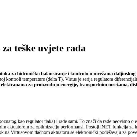
 za teške uvjete rada
rotoka za hidroničko balansiranje i kontrolu u mrežama daljinskog g
kontroli temperature (delta T). Virtus je serija regulatora diferencijal
u elektranama za proizvodnju energije, transportnim mrežama, dis
r poznatog kao regulator tlaka) i rade sami. To znači da rade neovisno o 
lnim aktuatorom za optimizaciju performansi. Postoji iNET funkcija za 
otok na Virtusovom tlačnom aktuatoru se elektronički podešavaju za poveć