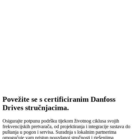
Povežite se s certificiranim Danfoss
Drives stručnjacima.
Osigurajte potpunu podršku tijekom životnog ciklusa svojih
frekvencijskih pretvarača, od projektiranja i integracije sustava do
puštanja u pogon i servisa. Suradnja s lokalnim partnerima
omogućuje vam pristup pouzdanoj stručnosti i rješenjima