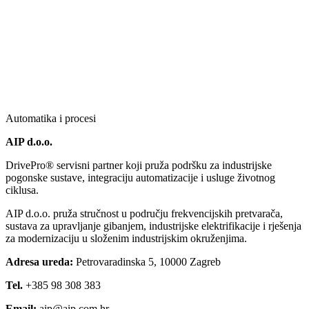
Automatika i procesi
AIP d.o.o.
DrivePro® servisni partner koji pruža podršku za industrijske
pogonske sustave, integraciju automatizacije i usluge životnog
ciklusa.
AIP d.o.o. pruža stručnost u području frekvencijskih pretvarača,
sustava za upravljanje gibanjem, industrijske elektrifikacije i rješenja
za modernizaciju u složenim industrijskim okruženjima.
Adresa ureda:
Petrovaradinska 5, 10000 Zagreb
Tel.
+385 98 308 383
Email:
aip@aip.com.hr