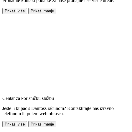
Pronađite kontakt podatke za naše prodajne i servisne urede.
Prikaži više
Prikaži manje
Centar za korisničku službu
Jeste li kupac s Danfoss računom? Kontaktirajte nas izravno
telefonom ili putem web obrasca.
Prikaži više
Prikaži manje