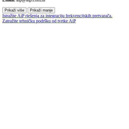
Prikaži više
Prikaži manje
Istražite AiP rješenja za integraciju frekvencijskih pretvarača.
Zatražite tehničku podršku od tvrtke AiP