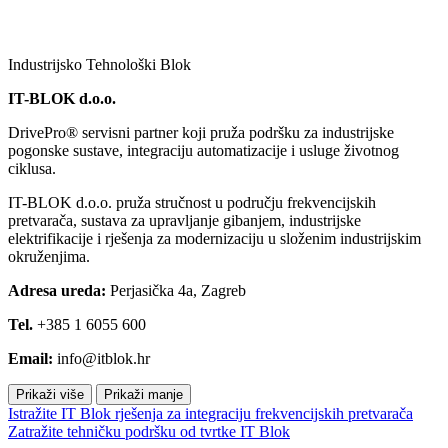
Industrijsko Tehnološki Blok
IT-BLOK d.o.o.
DrivePro® servisni partner koji pruža podršku za industrijske
pogonske sustave, integraciju automatizacije i usluge životnog
ciklusa.
IT-BLOK d.o.o. pruža stručnost u području frekvencijskih
pretvarača, sustava za upravljanje gibanjem, industrijske
elektrifikacije i rješenja za modernizaciju u složenim industrijskim
okruženjima.
Adresa ureda:
Perjasička 4a, Zagreb
Tel.
+385 1 6055 600
Email:
info@itblok.hr
Prikaži više
Prikaži manje
Istražite IT Blok rješenja za integraciju frekvencijskih pretvarača
Zatražite tehničku podršku od tvrtke IT Blok