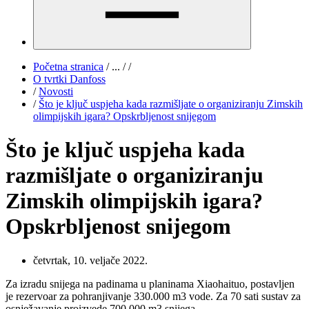
Početna stranica
/
...
/
/
O tvrtki Danfoss
/
Novosti
/
Što je ključ uspjeha kada razmišljate o organiziranju Zimskih
olimpijskih igara? Opskrbljenost snijegom
Što je ključ uspjeha kada
razmišljate o organiziranju
Zimskih olimpijskih igara?
Opskrbljenost snijegom
četvrtak, 10. veljače 2022.
Za izradu snijega na padinama u planinama Xiaohaituo, postavljen
je rezervoar za pohranjivanje 330.000 m3 vode. Za 70 sati sustav za
osnježavanje proizvede 700.000 m3 snijega.