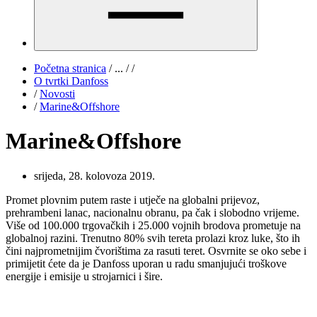
Početna stranica
/
...
/
/
O tvrtki Danfoss
/
Novosti
/
Marine&Offshore
Marine&Offshore
srijeda, 28. kolovoza 2019.
Promet plovnim putem raste i utječe na globalni prijevoz,
prehrambeni lanac, nacionalnu obranu, pa čak i slobodno vrijeme.
Više od 100.000 trgovačkih i 25.000 vojnih brodova prometuje na
globalnoj razini. Trenutno 80% svih tereta prolazi kroz luke, što ih
čini najprometnijim čvorištima za rasuti teret. Osvrnite se oko sebe i
primijetit ćete da je Danfoss uporan u radu smanjujući troškove
energije i emisije u strojarnici i šire.