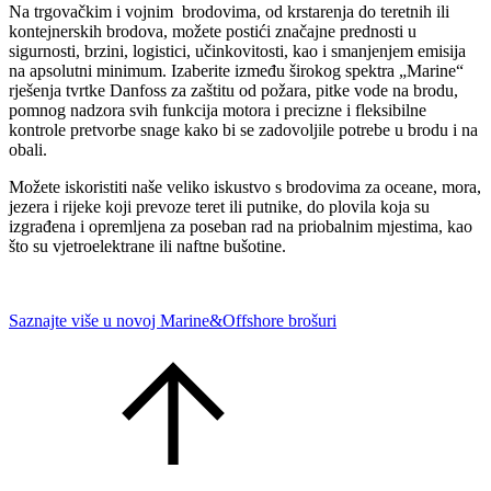
Na trgovačkim i vojnim brodovima, od krstarenja do teretnih ili
kontejnerskih brodova, možete postići značajne prednosti u
sigurnosti, brzini, logistici, učinkovitosti, kao i smanjenjem emisija
na apsolutni minimum. Izaberite između širokog spektra „Marine“
rješenja tvrtke Danfoss za zaštitu od požara, pitke vode na brodu,
pomnog nadzora svih funkcija motora i precizne i fleksibilne
kontrole pretvorbe snage kako bi se zadovoljile potrebe u brodu i na
obali.
Možete iskoristiti naše veliko iskustvo s brodovima za oceane, mora,
jezera i rijeke koji prevoze teret ili putnike, do plovila koja su
izgrađena i opremljena za poseban rad na priobalnim mjestima, kao
što su vjetroelektrane ili naftne bušotine.
Saznajte više u novoj Marine&Offshore brošuri