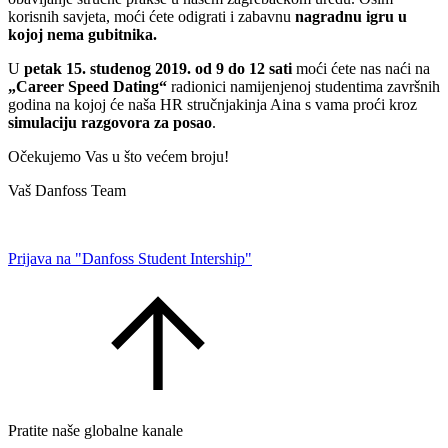
korisnih savjeta, moći ćete odigrati i zabavnu
nagradnu igru u
kojoj nema gubitnika.
U
petak 15. studenog 2019. od 9 do 12 sati
moći ćete nas naći na
„Career Speed Dating“
radionici namijenjenoj studentima završnih
godina na kojoj će naša HR stručnjakinja Aina s vama proći kroz
simulaciju razgovora za posao
.
Očekujemo Vas u što većem broju!
Vaš Danfoss Team
Prijava na "Danfoss Student Intership"
Pratite naše globalne kanale