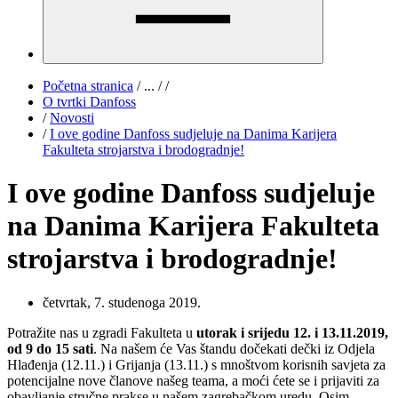
Početna stranica
/
...
/
/
O tvrtki Danfoss
/
Novosti
/
I ove godine Danfoss sudjeluje na Danima Karijera
Fakulteta strojarstva i brodogradnje!
I ove godine Danfoss sudjeluje
na Danima Karijera Fakulteta
strojarstva i brodogradnje!
četvrtak, 7. studenoga 2019.
Potražite nas u zgradi Fakulteta u
utorak i srijedu 12. i 13.11.2019,
od 9 do 15 sati
. Na našem će Vas štandu dočekati dečki iz Odjela
Hlađenja (12.11.) i Grijanja (13.11.) s mnoštvom korisnih savjeta za
potencijalne nove članove našeg teama, a moći ćete se i prijaviti za
obavljanje stručne prakse u našem zagrebačkom uredu. Osim