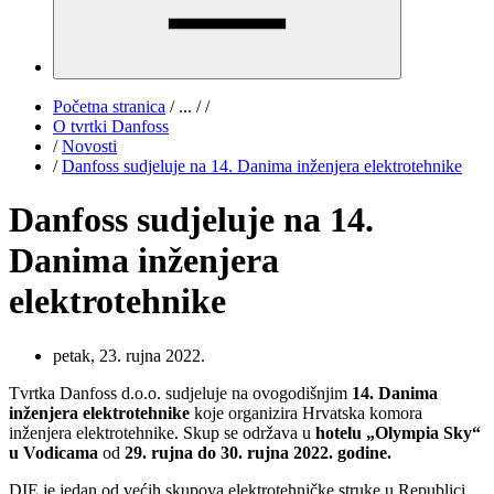
Početna stranica
/
...
/
/
O tvrtki Danfoss
/
Novosti
/
Danfoss sudjeluje na 14. Danima inženjera elektrotehnike
Danfoss sudjeluje na 14.
Danima inženjera
elektrotehnike
petak, 23. rujna 2022.
Tvrtka Danfoss d.o.o. sudjeluje na ovogodišnjim
14. Danima
inženjera elektrotehnike
koje organizira Hrvatska komora
inženjera elektrotehnike. Skup se održava u
hotelu „Olympia Sky“
u Vodicama
od
29. rujna do 30. rujna 2022. godine.
DIE je jedan od većih skupova elektrotehničke struke u Republici