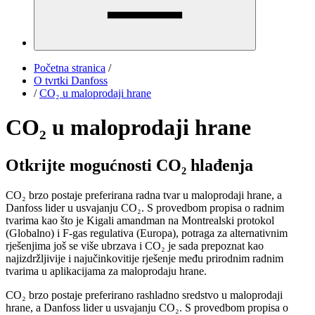
Početna stranica
/
O tvrtki Danfoss
/
CO₂ u maloprodaji hrane
CO₂ u maloprodaji hrane
Otkrijte mogućnosti CO₂ hlađenja
CO₂ brzo postaje preferirana radna tvar u maloprodaji hrane, a
Danfoss lider u usvajanju CO₂. S provedbom propisa o radnim
tvarima kao što je Kigali amandman na Montrealski protokol
(Globalno) i F-gas regulativa (Europa), potraga za alternativnim
rješenjima još se više ubrzava i CO₂ je sada prepoznat kao
najizdržljivije i najučinkovitije rješenje među prirodnim radnim
tvarima u aplikacijama za maloprodaju hrane.
CO₂ brzo postaje preferirano rashladno sredstvo u maloprodaji
hrane, a Danfoss lider u usvajanju CO₂. S provedbom propisa o