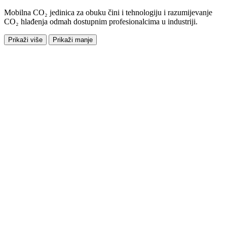
Mobilna CO₂ jedinica za obuku čini i tehnologiju i razumijevanje
CO₂ hlađenja odmah dostupnim profesionalcima u industriji.
Prikaži više
Prikaži manje