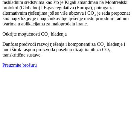
rashladnim sredstvima kao što je Kigali amandman na Montrealski
protokol (Globalno) i F-gas regulativa (Europa), potraga za
alternativnim rješenjima još se više ubrzava i CO₂ je sada prepoznat
kao najizdržljivije i najučinkovitije rješenje među prirodnim radnim
tvarima u aplikacijama za maloprodaju hrane.
Otkrijte mogućnosti CO₂ hlađenja
Danfoss predvodi razvoj rješenja i komponenti za CO₂ hlađenje i
nudi širok raspon proizvoda posebno dizajniranih za CO₂
transkritične sustave.
Preuzmite brošuru