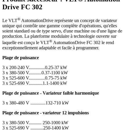
Drive FC 302
®
Le VLT
AutomationDrive représente un concept de variateur
unique qui contrôle une gamme complète d'opérations, qu'elles
soient standard ou de type servo, d'une machine ou d'une ligne de
production. La plateforme modulaire à technologie ouverte sur
®
laquelle est conçu le VLT
AutomationDrive FC 302 le rend
exceptionnellement adaptable et facile à programmer.
Plage de puissance
3 x 200-240 V..............0.25-37 kW
3 x 380-500 V...........0.37-1100 kW
3 x 525-600 V..............0.75-75 kW
3 x 525-690 V............1.1-1400 kW
Plage de puissance - Variateur faible harmonique
3 x 380-480 V .............132-710 kW
Plage de puissance - variateur 12 impulsions
3 x 380-500 V........... 250-1000 kW
3 x 525-690 V ...........250-1400 kW