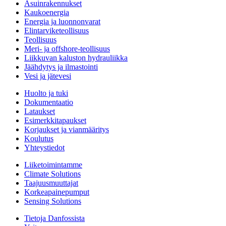
Asuinrakennukset
Kaukoenergia
Energia ja luonnonvarat
Elintarviketeollisuus
Teollisuus
Meri- ja offshore-teollisuus
Liikkuvan kaluston hydrauliikka
Jäähdytys ja ilmastointi
Vesi ja jätevesi
Huolto ja tuki
Dokumentaatio
Lataukset
Esimerkkitapaukset
Korjaukset ja vianmääritys
Koulutus
Yhteystiedot
Liiketoimintamme
Climate Solutions
Taajuusmuuttajat
Korkeapainepumput
Sensing Solutions
Tietoja Danfossista