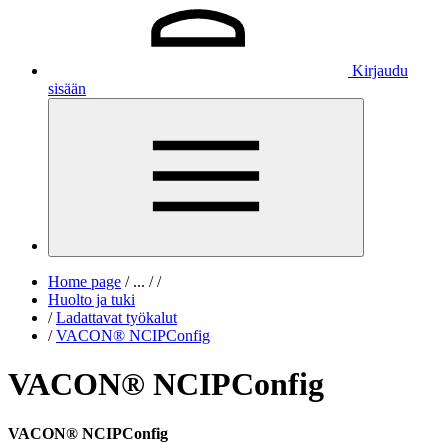
Kirjaudu
sisään
Home page
/
...
/
/
Huolto ja tuki
/
Ladattavat työkalut
/
VACON® NCIPConfig
VACON® NCIPConfig
VACON® NCIPConfig