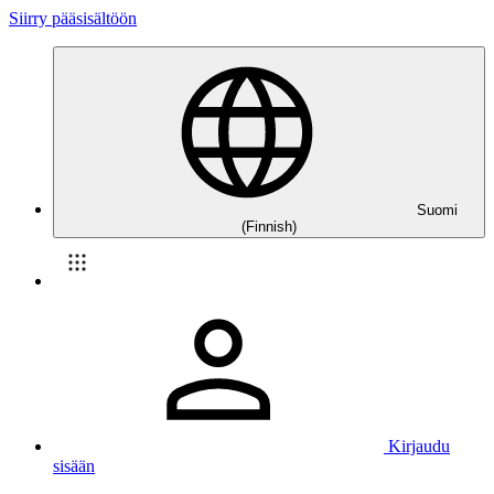
Siirry pääsisältöön
Suomi
(Finnish)
Kirjaudu
sisään