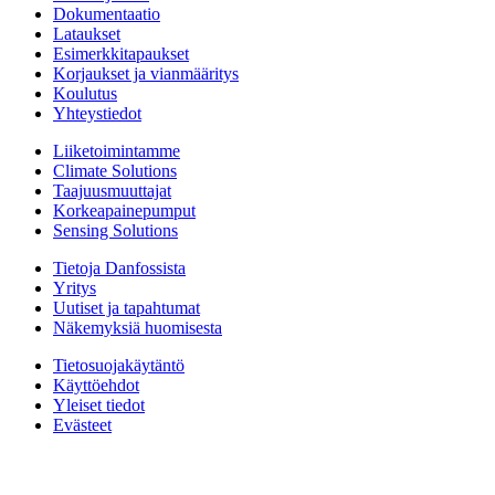
Dokumentaatio
Lataukset
Esimerkkitapaukset
Korjaukset ja vianmääritys
Koulutus
Yhteystiedot
Liiketoimintamme
Climate Solutions
Taajuusmuuttajat
Korkeapainepumput
Sensing Solutions
Tietoja Danfossista
Yritys
Uutiset ja tapahtumat
Näkemyksiä huomisesta
Tietosuojakäytäntö
Käyttöehdot
Yleiset tiedot
Evästeet