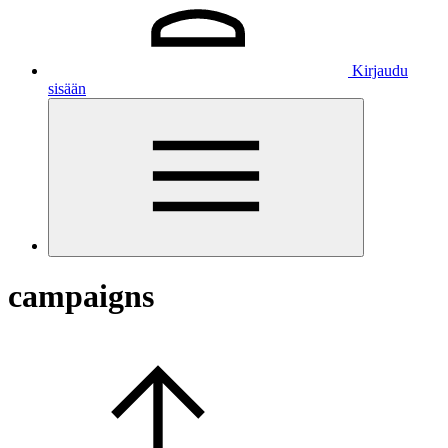
Kirjaudu
sisään
campaigns