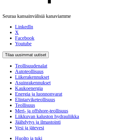
Seuraa kansainvälisiä kanaviamme
LinkedIn
X
Facebook
Youtube
Tilaa uusimmat uutiset
Teollisuudenalat
Autoteollisuus
Liikerakennukset
Asuinrakennukset
Kaukoenergia
Energia ja luonnonvarat
Elintarviketeollisuus
Teollisuus
Meri- ja offshore-teollisuus
Liikkuvan kaluston hydrauliikka
Jäähdytys ja ilmastointi
Vesi ja jätevesi
Huolto ja tuki