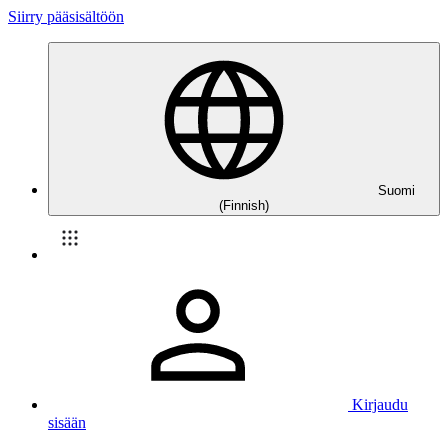
Siirry pääsisältöön
Suomi
(Finnish)
Kirjaudu
sisään