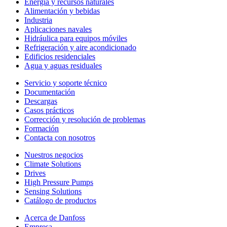
Energía y recursos naturales
Alimentación y bebidas
Industria
Aplicaciones navales
Hidráulica para equipos móviles
Refrigeración y aire acondicionado
Edificios residenciales
Agua y aguas residuales
Servicio y soporte técnico
Documentación
Descargas
Casos prácticos
Corrección y resolución de problemas
Formación
Contacta con nosotros
Nuestros negocios
Climate Solutions
Drives
High Pressure Pumps
Sensing Solutions
Catálogo de productos
Acerca de Danfoss
Empresa