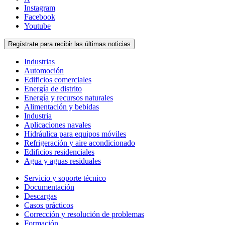
Instagram
Facebook
Youtube
Regístrate para recibir las últimas noticias
Industrias
Automoción
Edificios comerciales
Energía de distrito
Energía y recursos naturales
Alimentación y bebidas
Industria
Aplicaciones navales
Hidráulica para equipos móviles
Refrigeración y aire acondicionado
Edificios residenciales
Agua y aguas residuales
Servicio y soporte técnico
Documentación
Descargas
Casos prácticos
Corrección y resolución de problemas
Formación