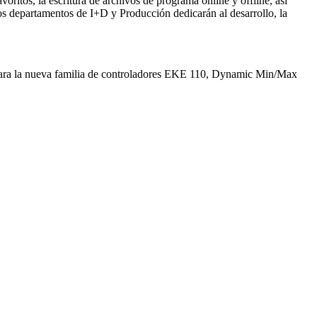
oritos, la escritura de archivos de programa online y offline, así
os departamentos de I+D y Producción dedicarán al desarrollo, la
 para la nueva familia de controladores EKE 110, Dynamic Min/Max