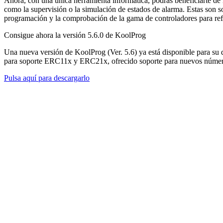
Ahora, con una única herramienta informática, podrás beneficiarte de nu
como la supervisión o la simulación de estados de alarma. Estas son s
programación y la comprobación de la gama de controladores para ref
Consigue ahora la versión 5.6.0 de KoolProg
Una nueva versión de KoolProg (Ver. 5.6) ya está disponible para s
para soporte ERC11x y ERC21x, ofrecido soporte para nuevos númer
Pulsa aquí para descargarlo