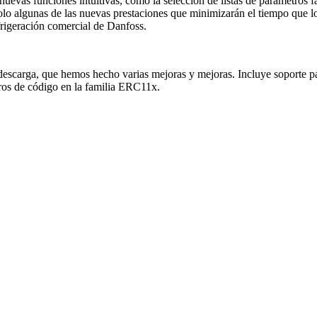
evas funciones intuitivas, como la selección de listas de parámetros fav
olo algunas de las nuevas prestaciones que minimizarán el tiempo que l
rigeración comercial de Danfoss.
u descarga, que hemos hecho varias mejoras y mejoras. Incluye soporte
os de código en la familia ERC11x.