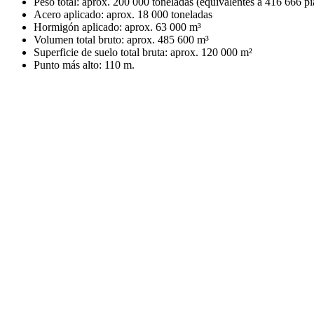
Peso total: aprox. 200 000 toneladas (equivalentes a 416 666 
Acero aplicado: aprox. 18 000 toneladas
Hormigón aplicado: aprox. 63 000 m³
Volumen total bruto: aprox. 485 600 m³
Superficie de suelo total bruta: aprox. 120 000 m²
Punto más alto: 110 m.