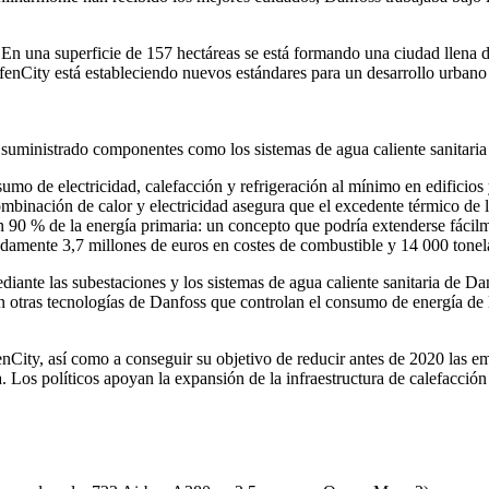
En una superficie de 157 hectáreas se está formando una ciudad llena d
HafenCity está estableciendo nuevos estándares para un desarrollo urbano
suministrado componentes como los sistemas de agua caliente sanitaria 
mo de electricidad, calefacción y refrigeración al mínimo en edificios 
mbinación de calor y electricidad asegura que el excedente térmico de las
 90 % de la energía primaria: un concepto que podría extenderse fácilm
madamente 3,7 millones de euros en costes de combustible y 14 000 ton
mediante las subestaciones y los sistemas de agua caliente sanitaria de D
n otras tecnologías de Danfoss que controlan el consumo de energía de 
fenCity, así como a conseguir su objetivo de reducir antes de 2020 l
a. Los políticos apoyan la expansión de la infraestructura de calefacción