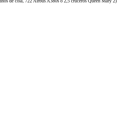
pianos de cola, 722 Airbus A380s o 2,5 cruceros Queen Mary 2)