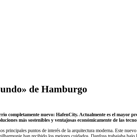
l mundo» de Hamburgo
 completamente nuevo: HafenCity. Actualmente es el mayor proye
oluciones más sostenibles y ventajosas económicamente de las tecn
principales puntos de interés de la arquitectura moderna. Este nuevo 
bphilharmonie han recibido los mejores cuidados, Danfoss trabajaba bajo l