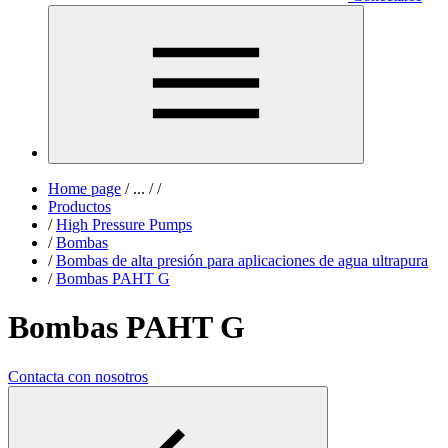
Home page
/
...
/
/
Productos
/
High Pressure Pumps
/
Bombas
/
Bombas de alta presión para aplicaciones de agua ultrapura
/
Bombas PAHT G
Bombas PAHT G
Contacta con nosotros