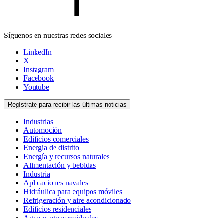
Síguenos en nuestras redes sociales
LinkedIn
X
Instagram
Facebook
Youtube
Regístrate para recibir las últimas noticias
Industrias
Automoción
Edificios comerciales
Energía de distrito
Energía y recursos naturales
Alimentación y bebidas
Industria
Aplicaciones navales
Hidráulica para equipos móviles
Refrigeración y aire acondicionado
Edificios residenciales
Agua y aguas residuales