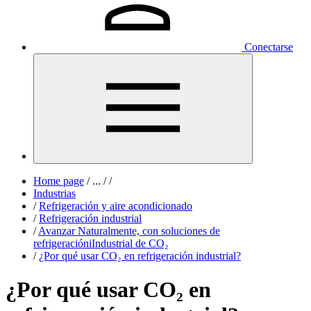
Conectarse
Home page
/
...
/
/
Industrias
/
Refrigeración y aire acondicionado
/
Refrigeración industrial
/
Avanzar Naturalmente, con soluciones de
refrigeracióniIndustrial de CO₂
/
¿Por qué usar CO₂ en refrigeración industrial?
¿Por qué usar CO₂ en