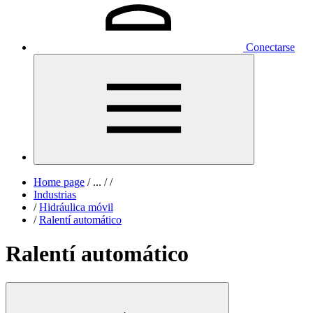
Conectarse
Home page
/
...
/
/
Industrias
/
Hidráulica móvil
/
Ralentí automático
Ralentí automático