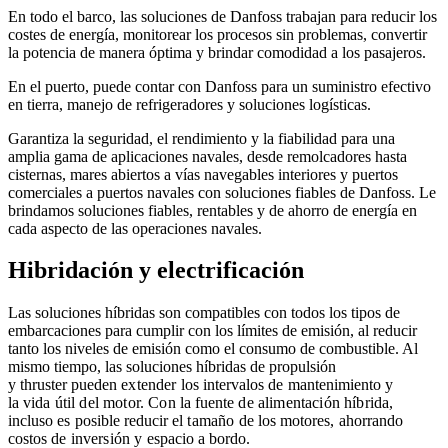
En todo el barco, las soluciones de Danfoss trabajan para reducir los
costes de energía, monitorear los procesos sin problemas, convertir
la potencia de manera óptima y brindar comodidad a los pasajeros.
En el puerto, puede contar con Danfoss para un suministro efectivo
en tierra, manejo de refrigeradores y soluciones logísticas.
Garantiza la seguridad, el rendimiento y la fiabilidad para una
amplia gama de aplicaciones navales, desde remolcadores hasta
cisternas, mares abiertos a vías navegables interiores y puertos
comerciales a puertos navales con soluciones fiables de Danfoss. Le
brindamos soluciones fiables, rentables y de ahorro de energía en
cada aspecto de las operaciones navales.
Hibridación y electrificación
Las soluciones híbridas son compatibles con todos los tipos de
embarcaciones para cumplir con los límites de emisión, al reducir
tanto los niveles de emisión como el consumo de combustible. Al
mismo tiempo, las soluciones híbridas de propulsión
y thruster
pueden
extender
los
intervalos
de
mantenimiento
y
la
vida
útil del motor. Con la
fuente
de alimentació
n híbrida,
incluso
es
posible
reducir
el tamaño de
los
motores
,
ahorrando
costos
de inversión y
espacio
a
bordo
.