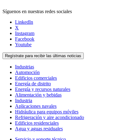
Síguenos en nuestras redes sociales
LinkedIn
X
Instagram
Facebook
Youtube
Regístrate para recibir las últimas noticias
Industrias
Automoción
Edificios comerciales
Energía de distrito
Energía y recursos naturales
Alimentación y bebidas
Industria
Aplicaciones navales
Hidráulica para equipos móviles
Refrigeración y aire acondicionado
Edificios residenciales
Agua y aguas residuales
Servicio y soporte técnico