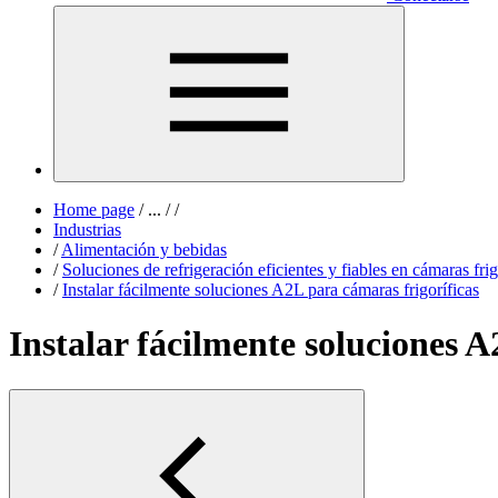
Home page
/
...
/
/
Industrias
/
Alimentación y bebidas
/
Soluciones de refrigeración eficientes y fiables en cámaras frig
/
Instalar fácilmente soluciones A2L para cámaras frigoríficas
Instalar fácilmente soluciones A