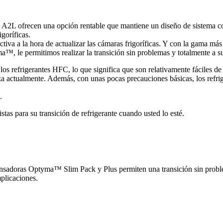
los A2L ofrecen una opción rentable que mantiene un diseño de sistema 
igoríficas.
tiva a la hora de actualizar las cámaras frigoríficas. Y con la gama má
™, le permitimos realizar la transición sin problemas y totalmente a su
e los refrigerantes HFC, lo que significa que son relativamente fáciles 
iza actualmente. Además, con unas pocas precauciones básicas, los refr
.
istas para su transición de refrigerante cuando usted lo esté.
ensadoras Optyma™ Slim Pack y Plus permiten una transición sin proble
plicaciones.