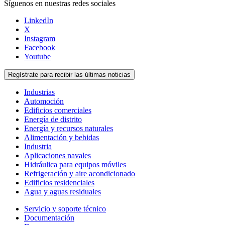
Síguenos en nuestras redes sociales
LinkedIn
X
Instagram
Facebook
Youtube
Regístrate para recibir las últimas noticias
Industrias
Automoción
Edificios comerciales
Energía de distrito
Energía y recursos naturales
Alimentación y bebidas
Industria
Aplicaciones navales
Hidráulica para equipos móviles
Refrigeración y aire acondicionado
Edificios residenciales
Agua y aguas residuales
Servicio y soporte técnico
Documentación