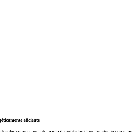
éticamente eficiente
s locales como el agua de mar, o de enfriadores que funcionen con vapor