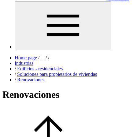
Home page
/
...
/
/
Industrias
/
Edificios - residenciales
/
Soluciones para propietarios de viviendas
/
Renovaciones
Renovaciones