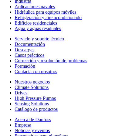
Industria
Aplicaciones navales
Hidráulica para equipos móviles
Refrigeración y aire acondicionado
Edificios residenciales
Agua y aguas residuales
Servicio y soporte técnico
Documentación
Descargas
Casos prácticos
Corrección y resolución de problemas
Formación
Contacta con nosotros
Nuestros negocios
Climate Solutions
Drives
High Pressure Pumps
Sensing Solutions
Catálogo de productos
Acerca de Danfoss
Empresa
Noticias y eventos
Perspectivas para el mañana