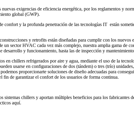
as nuevas exigencias de eficiencia energética, por los reglamentos y no
amiento global (GWP).
 confort y la profunda penetración de las tecnologías IT están sometie
nstrucciones y retrofits están diseñadas para cumplir con los nuevos e
s de un sector HVAC cada vez más complejo, nuestra amplia gama de com
s de desarrollo y funcionamiento, hasta las de inspección y mantenimiento
os en chillers refrigerados por aire y agua, mediante el uso de la tecnolo
ueden usarse en configuraciones de dos (tándem) o tres (trío) unidades,
s, podemos proporcionarte soluciones de diseño adecuadas para conseguir
 fin de garantizar el confort de los usuarios de forma continua.
stemas chillers y aportan múltiples beneficios para los fabricantes de 
cticos aquí.