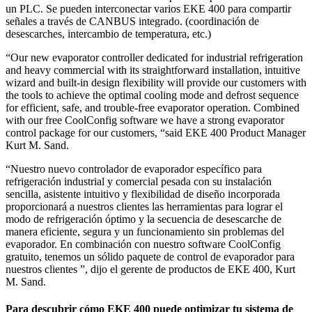
un PLC. Se pueden interconectar varios EKE 400 para compartir
señales a través de CANBUS integrado. (coordinación de
desescarches, intercambio de temperatura, etc.)
“Our new evaporator controller dedicated for industrial refrigeration
and heavy commercial with its straightforward installation, intuitive
wizard and built-in design flexibility will provide our customers with
the tools to achieve the optimal cooling mode and defrost sequence
for efficient, safe, and trouble-free evaporator operation. Combined
with our free CoolConfig software we have a strong evaporator
control package for our customers, “said EKE 400 Product Manager
Kurt M. Sand.
“Nuestro nuevo controlador de evaporador específico para
refrigeración industrial y comercial pesada con su instalación
sencilla, asistente intuitivo y flexibilidad de diseño incorporada
proporcionará a nuestros clientes las herramientas para lograr el
modo de refrigeración óptimo y la secuencia de desescarche de
manera eficiente, segura y un funcionamiento sin problemas del
evaporador. En combinación con nuestro software CoolConfig
gratuito, tenemos un sólido paquete de control de evaporador para
nuestros clientes ”, dijo el gerente de productos de EKE 400, Kurt
M. Sand.
Para descubrir cómo EKE 400 puede optimizar tu sistema de